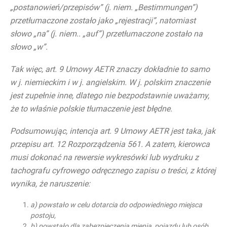
„postanowień/przepisów” (j. niem. „Bestimmungen”)
przetłumaczone zostało jako „rejestracji”, natomiast
słowo „na” (j. niem.. „auf”) przetłumaczone zostało na
słowo „w”.
Tak więc, art. 9 Umowy AETR znaczy dokładnie to samo
w j. niemieckim i w j. angielskim. W j. polskim znaczenie
jest zupełnie inne, dlatego nie bezpodstawnie uważamy,
że to właśnie polskie tłumaczenie jest błędne.
Podsumowując, intencja art. 9 Umowy AETR jest taka, jak
przepisu art. 12 Rozporządzenia 561. A zatem, kierowca
musi dokonać na rewersie wykresówki lub wydruku z
tachografu cyfrowego odręcznego zapisu o treści, z której
wynika, że naruszenie:
a) powstało w celu dotarcia do odpowiedniego miejsca
postoju,
b) powstało dla zabezpieczenia mienia, pojazdu lub osób,