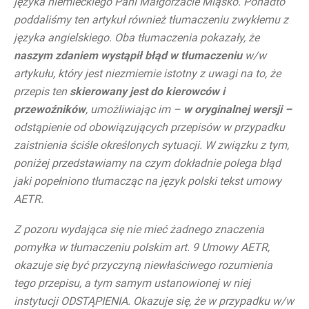
języka niemieckiego Pani Małgorzacie Miąsko. Ponadto
poddaliśmy ten artykuł również tłumaczeniu zwykłemu z
języka angielskiego. Oba tłumaczenia pokazały, że
naszym zdaniem wystąpił błąd w tłumaczeniu
w/w
artykułu, który jest niezmiernie istotny z uwagi na to, że
przepis ten
skierowany jest do kierowców i
przewoźników
, umożliwiając im –
w oryginalnej wersji –
odstąpienie od obowiązujących przepisów w przypadku
zaistnienia ściśle określonych sytuacji. W związku z tym,
poniżej przedstawiamy na czym dokładnie polega błąd
jaki popełniono tłumacząc na język polski tekst umowy
AETR.
Z pozoru wydająca się nie mieć żadnego znaczenia
pomyłka w tłumaczeniu polskim art. 9 Umowy AETR,
okazuje się być przyczyną niewłaściwego rozumienia
tego przepisu, a tym samym ustanowionej w niej
instytucji ODSTĄPIENIA. Okazuje się, że w przypadku w/w