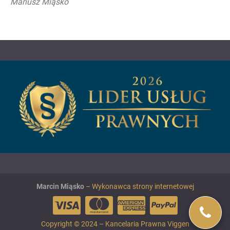
Mariusz Miąsko
Marcin Miąsko
– Wykonawca strony internetowej
Copyright © 2024 – Kancelaria Prawna Viggen