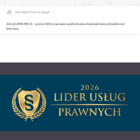
Kancelaria Prawna Viggen
ZAŁĄCZNIK NR 23 – pismo BAG w sprawie ujednolicenia Zaświadczenia działalności
kierowcy