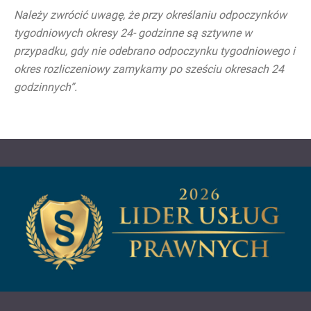
Należy zwrócić uwagę, że przy określaniu odpoczynków
tygodniowych okresy 24- godzinne są sztywne w
przypadku, gdy nie odebrano odpoczynku tygodniowego i
okres rozliczeniowy zamykamy po sześciu okresach 24
godzinnych”.