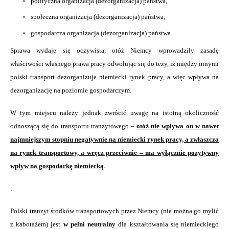
polityczna organizacja (dezorganizacja) państwa,
społeczna organizacja (dezorganizacja) państwa,
gospodarcza organizacja (dezorganizacja) państwa.
Sprawa wydaje się oczywista, otóż Niemcy wprowadziły zasadę
właściwości własnego prawa pracy odwołując się do tezy, iż między innymi
polski transport dezorganizuje niemiecki rynek pracy, a więc wpływa na
dezorganizację na poziomie gospodarczym.
W tym miejscu należy jednak zwrócić uwagę na istotną okoliczność
odnoszącą się do transportu tranzytowego –
otóż nie wpływa on w nawet
najmniejszym stopniu negatywnie na
n
iemiecki rynek pracy, a zwłaszcza
na rynek transportowy,
a wręcz przeciwnie – ma wyłącznie pozytywny
.
wpływ na gospodarkę niemiecką
.
Polski tranzyt środków transportowych przez Niemcy (nie można go mylić
z kabotażem) jest
w pełni neutralny
dla kształtowania się niemieckiego