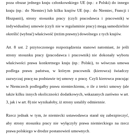
poza obszar jednego kraju członkowskiego UE (np.: z Polski) do innego
kraju (np.: do Niemiec) lub kilku krajów UE (np.: do Niemiec, Francji i
Hiszpanii), strony stosunku pracy (czyli pracodawca i pracownik) w
indywidualnej umowie (czyli nie w regulaminie pracy) mogą samodzielnie
określić (wybrać) właściwość (reżim prawny) dowolnego z tych krajów.
Art. 8 ust. 2 przytoczonego rozporządzenia stanowi natomiast, że jeśli
strony stosunku pracy (pracodawca i pracownik) nie dokonały wyboru
właściwości prawa konkretnego kraju (np.: Polski), to wówczas umowa
podlega prawu państwa, w którym pracownik (kierowca) świadczy
zazwyczaj pracę na podstawie tej umowy o pracę. Czyli kierowca pracując
w Niemczech podlegałby prawu niemieckiemu, o ile z treści umowy (ale
także kilku innych okoliczności dodatkowych, wskazanych zarówno w art.
3, jak i w art. 8) nie wynikałoby, iż strony ustaliły odmiennie.
Rzecz jednak w tym, że niemiecki ustawodawca starał się zabezpieczyć,
aby strony stosunku pracy nie wyłączyły prawa niemieckiego na rzecz
prawa polskiego w drodze postanowień umownych.