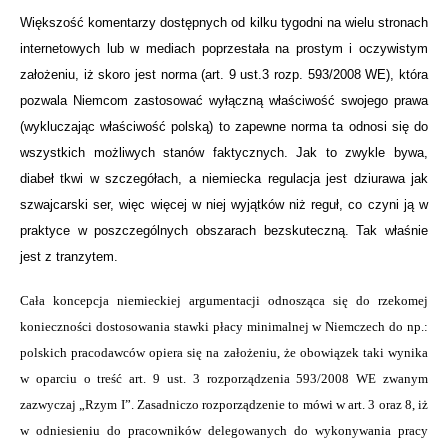
Większość komentarzy dostępnych od kilku tygodni na wielu stronach
internetowych lub w mediach poprzestała na prostym i oczywistym
założeniu, iż skoro jest norma (art. 9 ust.3 rozp. 593/2008 WE), która
pozwala Niemcom zastosować wyłączną właściwość swojego prawa
(wykluczając właściwość polską) to zapewne norma ta odnosi się do
wszystkich możliwych stanów faktycznych. Jak to zwykle bywa,
diabeł tkwi w szczegółach, a niemiecka regulacja jest dziurawa jak
szwajcarski ser, więc więcej w niej wyjątków niż reguł, co czyni ją w
praktyce w poszczególnych obszarach bezskuteczną. Tak właśnie
jest z tranzytem.
Cała koncepcja niemieckiej argumentacji odnosząca się do rzekomej
konieczności dostosowania stawki płacy minimalnej w Niemczech do np.:
polskich pracodawców opiera się na założeniu, że obowiązek taki wynika
w oparciu o treść art. 9 ust. 3 rozporządzenia 593/2008 WE zwanym
zazwyczaj „Rzym I”. Zasadniczo rozporządzenie to mówi w art. 3 oraz 8, iż
w odniesieniu do pracowników delegowanych do wykonywania pracy