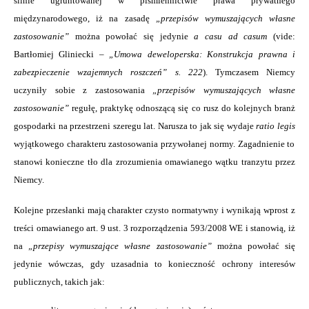
silnie ugruntowanej w piśmiennictwie prawa prywatnego
międzynarodowego, iż na zasadę
„przepisów wymuszających własne
zastosowanie”
można powołać się jedynie
a casu ad casum
(vide:
Bartłomiej Gliniecki –
„Umowa deweloperska: Konstrukcja prawna i
zabezpieczenie wzajemnych roszczeń” s. 222
). Tymczasem Niemcy
uczyniły sobie z zastosowania
„przepisów wymuszających własne
zastosowanie”
regułę, praktykę odnoszącą się co rusz do kolejnych branż
gospodarki na przestrzeni szeregu lat. Narusza to jak się wydaje
ratio legis
wyjątkowego charakteru zastosowania przywołanej normy. Zagadnienie to
stanowi konieczne tło dla zrozumienia omawianego wątku tranzytu przez
Niemcy.
Kolejne przesłanki mają charakter czysto normatywny i wynikają wprost z
treści omawianego art. 9 ust. 3 rozporządzenia 593/2008 WE i stanowią, iż
na
„przepisy wymuszające własne zastosowanie”
można powołać się
jedynie wówczas, gdy uzasadnia to konieczność ochrony interesów
publicznych, takich jak: