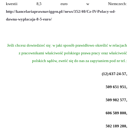
kwestii 8,5 euro w Niemczech:
http://kancelariaprawnaviggen.pl//news/352/40/Cz-IV-Polacy-od-
dawna-wyplacaja-8-5-euro/
Jeśli chcesz dowiedzieć się: w jaki sposób prawidłowo określić w relacjach
z pracownikami właściwość polskiego prawa pracy oraz właściwość
polskich sądów, zwróć się do nas za zapytaniem pod nr tel.:
(12) 637-24-57,
509 651 951,
509 982 577,
606 589 800,
502 189 280,