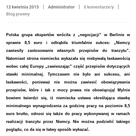
|
|
|
12 kwietnia 2015
Administrator
0 komentarze/y
Blog prawny
Polska grupa ekspertów wróciła z „negocjacji” w Berlinie w
sprawie 8,5 euro i odtrąbiła triumfalnie sukces: „Niemcy
zawiesiły zastosowanie własnych przepisów do tranzytu”.
Natomiast strona
n
iemiecka wykazała się niebywałą łaskawością
wobec całej Europy „zawieszając” część przepisów dotyczących
stawki minimalnej. Tymczasem nie było ani sukcesu, ani
łaskawości, ponieważ nie można zawiesić obowiązywania
przepisów, które i tak z mocy prawa nie obowiązują!
Mylnie
bowiem twierdzi się, iż niemiecka ustawa określająca stawkę
minimalnego wynagrodzenia za godzinę pracy na poziomie 8,5
euro brutto, odnosi się także do pracy wykonywanej w ramach
realizacji tranzytu przez Niemcy. Nie można podzielić takiego
poglądu, co da się w łatwy sposób wykazać.