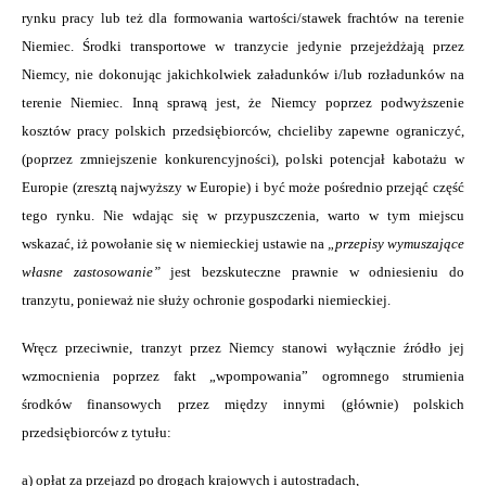
rynku pracy lub też dla formowania wartości/stawek frachtów na terenie
Niemiec. Środki transportowe w tranzycie jedynie przejeżdżają przez
Niemcy, nie dokonując jakichkolwiek załadunków i/lub rozładunków na
terenie Niemiec. Inną sprawą jest, że Niemcy poprzez podwyższenie
kosztów pracy polskich przedsiębiorców, chcieliby zapewne ograniczyć,
(poprzez zmniejszenie konkurencyjności), polski potencjał kabotażu w
Europie (zresztą najwyższy w Europie) i być może pośrednio przejąć część
tego rynku. Nie wdając się w przypuszczenia, warto w tym miejscu
wskazać, iż powołanie się w niemieckiej ustawie na
„przepisy wymuszające
własne zastosowanie”
jest bezskuteczne prawnie w odniesieniu do
tranzytu, ponieważ nie służy ochronie gospodarki niemieckiej.
Wręcz przeciwnie, tranzyt przez Niemcy stanowi wyłącznie źródło jej
wzmocnienia poprzez fakt „wpompowania” ogromnego strumienia
środków finansowych przez między innymi (głównie) polskich
przedsiębiorców z tytułu:
a) opłat za przejazd po drogach krajowych i autostradach,