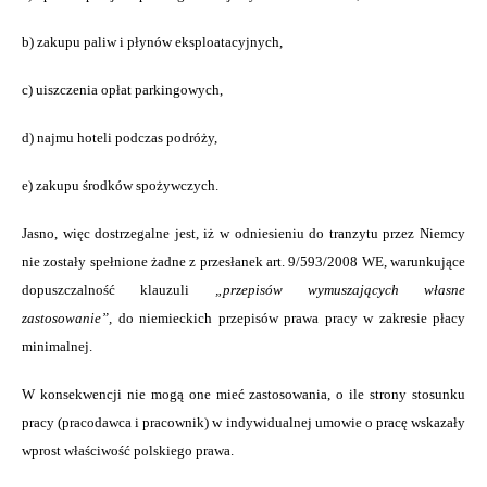
b) zakupu paliw i płynów eksploatacyjnych,
c) uiszczenia opłat parkingowych,
d) najmu hoteli podczas podróży,
e) zakupu środków spożywczych.
Jasno, więc dostrzegalne jest, iż w odniesieniu do tranzytu przez Niemcy
nie zostały spełnione żadne z przesłanek art. 9/593/2008 WE, warunkujące
dopuszczalność klauzuli
„przepisów wymuszających własne
zastosowanie”,
do niemieckich przepisów prawa pracy w zakresie płacy
minimalnej.
W konsekwencji nie mogą one mieć zastosowania, o ile strony stosunku
pracy (pracodawca i pracownik) w indywidualnej umowie o pracę wskazały
wprost właściwość polskiego prawa.