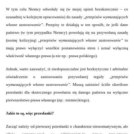
W tym celu Niemcy odwołały się (w mojej opinii bezskutecznie – co
uzasadnię w kolejnym opracowaniu) do zasady
„przepisów wymuszających
własne zastosowanie”
. Przepisy te działają w ten sposób, że jeśli dane
państwo (w tym przypadku Niemcy) powołają się na przywołaną zasadę
(normę kolizyjną)
„przepisów wymuszających własne zastosowanie”
to
mają prawo wyłączyć wszelkie postanowienia stron i uznać wyłączną
właściwość własnego prawa (a nie np.: prawa polskiego).
Jednak, warto zauważyć, iż niedopuszczalne jest bezkrytyczne i arbitralne
oświadczenie o zastosowaniu przywołanej reguły
„przepisów
wymuszających własne zastosowanie”.
Muszą zaistnieć ściśle określone
przesłanki dla skutecznego powołania się danego państwa na wyłączne
pierwszeństwo prawa własnego (np.: niemieckiego).
Jakie to są, więc przesłanki?
Zacząć należy od pierwszej przesłanki o charakterze nienormatywnym, ale