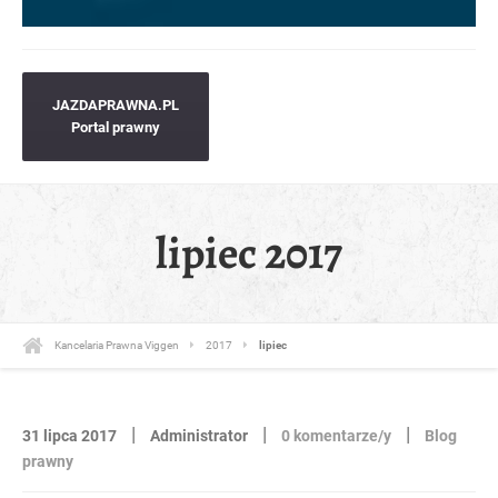
JAZDAPRAWNA.PL
Portal prawny
lipiec 2017
Kancelaria Prawna Viggen
2017
lipiec
|
|
|
31 lipca 2017
Administrator
0 komentarze/y
Blog
prawny