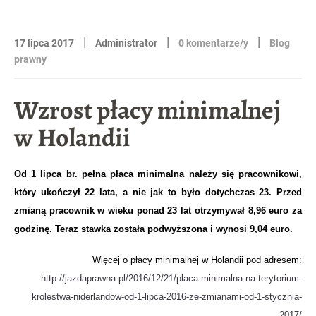
|
|
|
17 lipca 2017
Administrator
0 komentarze/y
Blog
prawny
Wzrost płacy minimalnej
w Holandii
Od 1 lipca br. pełna płaca minimalna należy się pracownikowi,
który ukończył 22 lata, a nie jak to było dotychczas 23. Przed
zmianą pracownik w wieku ponad 23 lat otrzymywał
8,96 euro za
godzinę.
Teraz stawka została podwyższona i wynosi
9,04 euro.
Więcej o płacy minimalnej w Holandii pod adresem:
http://jazdaprawna.pl/2016/12/21/placa-minimalna-na-terytorium-
krolestwa-niderlandow-od-1-lipca-2016-ze-zmianami-od-1-stycznia-
2017/