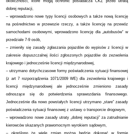
okoliczności, które mogą ochronić posiadacza CKZ przed utratą
dobrej reputacji,
– wprowadzono nowe typy licencji osobowych a także nową licencję
na pośrednictwo w przewozie rzeczy, a także licencję na przewóz
samochodami osobowymi, wprowadzono licencję dla „autobusów” w
przedziale 7-9 osób,
– zmieniły się zasady zgłaszania pojazdów do wypisów z licencji w
zakresie dopuszczalnej ilości zgłoszonych pojazdów do zezwolenia
krajowego i jednocześnie licencji międzynarodowej,
– utrzymano dotychczasowe formy poświadczenia sytuacji finansowej
(z art 7 rozporządzenia 1071/2009 WE) dla zezwolenia krajowego i
licencji międzynarodowej ale jednocześnie zmieniono zasady
odnoszące się do potwierdzenia sprawozdania finansowego.
Jednocześnie dla nowo powstałych licencji utrzymano „stare” zasady
poświadczenia sytuacji finansowej z ustawy o transporcie drogowym,
– wprowadzono nowe zasady utraty „dobrej reputacji” za zatrudnianie
kierowców skazanych prawomocnym wyrokiem sądowym,
– określono że wiele zmian można będzie dokonać w formie