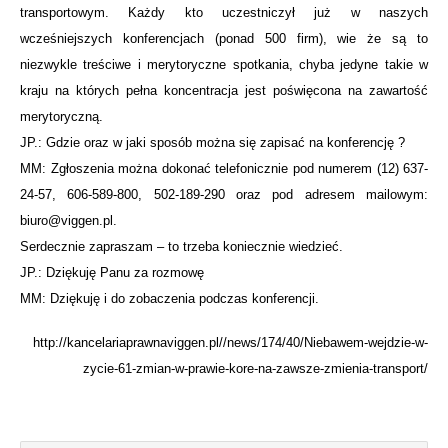
transportowym. Każdy kto uczestniczył już w naszych
wcześniejszych konferencjach (ponad 500 firm), wie że są to
niezwykle treściwe i merytoryczne spotkania, chyba jedyne takie w
kraju na których pełna koncentracja jest poświęcona na zawartość
merytoryczną.
JP.: Gdzie oraz w jaki sposób można się zapisać na konferencję ?
MM: Zgłoszenia można dokonać telefonicznie pod numerem (12) 637-
24-57, 606-589-800, 502-189-290 oraz pod adresem mailowym:
biuro@viggen.pl.
Serdecznie zapraszam – to trzeba koniecznie wiedzieć.
JP.: Dziękuję Panu za rozmowę
MM: Dziękuję i do zobaczenia podczas konferencji.
http://kancelariaprawnaviggen.pl//news/174/40/Niebawem-wejdzie-w-
zycie-61-zmian-w-prawie-kore-na-zawsze-zmienia-transport/