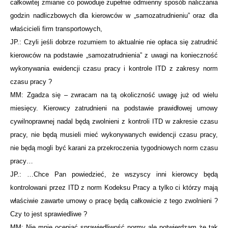
całkowitej zmianie co powoduje zupełnie odmienny sposób naliczania
godzin nadliczbowych dla kierowców w „samozatrudnieniu” oraz dla
właścicieli firm transportowych,
JP.: Czyli jeśli dobrze rozumiem to aktualnie nie opłaca się zatrudnić
kierowców na podstawie „samozatrudnienia” z uwagi na konieczność
wykonywania ewidencji czasu pracy i kontrole ITD z zakresy norm
czasu pracy ?
MM: Zgadza się – zwracam na tą okoliczność uwagę już od wielu
miesięcy. Kierowcy zatrudnieni na podstawie prawidłowej umowy
cywilnoprawnej nadal będą zwolnieni z kontroli ITD w zakresie czasu
pracy, nie będą musieli mieć wykonywanych ewidencji czasu pracy,
nie będą mogli być karani za przekroczenia tygodniowych norm czasu
pracy…
JP.: …Chce Pan powiedzieć, że wszyscy inni kierowcy będą
kontrolowani przez ITD z norm Kodeksu Pracy a tylko ci którzy mają
właściwie zawarte umowy o pracę będą całkowicie z tego zwolnieni ?
Czy to jest sprawiedliwe ?
MM: Nie mnie oceniać sprawiedliwość normy ale potwierdzam że tak