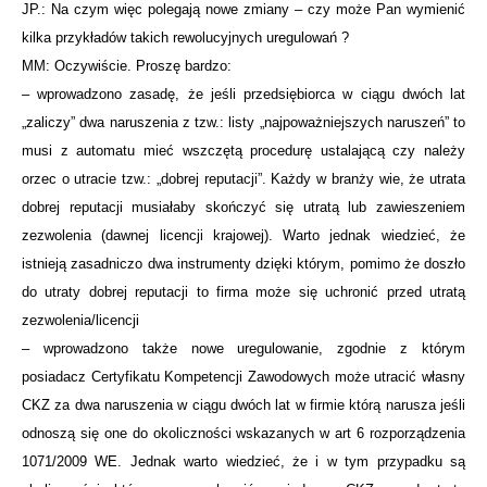
JP.: Na czym więc polegają nowe zmiany – czy może Pan wymienić
kilka przykładów takich rewolucyjnych uregulowań ?
MM: Oczywiście. Proszę bardzo:
– wprowadzono zasadę, że jeśli przedsiębiorca w ciągu dwóch lat
„zaliczy” dwa naruszenia z tzw.: listy „najpoważniejszych naruszeń” to
musi z automatu mieć wszczętą procedurę ustalającą czy należy
orzec o utracie tzw.: „dobrej reputacji”. Każdy w branży wie, że utrata
dobrej reputacji musiałaby skończyć się utratą lub zawieszeniem
zezwolenia (dawnej licencji krajowej). Warto jednak wiedzieć, że
istnieją zasadniczo dwa instrumenty dzięki którym, pomimo że doszło
do utraty dobrej reputacji to firma może się uchronić przed utratą
zezwolenia/licencji
– wprowadzono także nowe uregulowanie, zgodnie z którym
posiadacz Certyfikatu Kompetencji Zawodowych może utracić własny
CKZ za dwa naruszenia w ciągu dwóch lat w firmie którą narusza jeśli
odnoszą się one do okoliczności wskazanych w art 6 rozporządzenia
1071/2009 WE. Jednak warto wiedzieć, że i w tym przypadku są