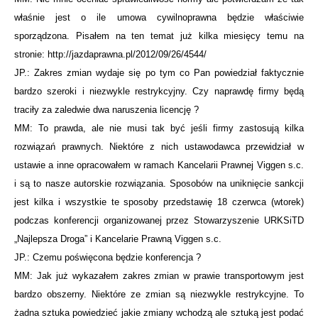
właśnie jest o ile umowa cywilnoprawna będzie właściwie
sporządzona. Pisałem na ten temat już kilka miesięcy temu na
stronie: http://jazdaprawna.pl/2012/09/26/4544/
JP.: Zakres zmian wydaje się po tym co Pan powiedział faktycznie
bardzo szeroki i niezwykle restrykcyjny. Czy naprawdę firmy będą
traciły za zaledwie dwa naruszenia licencję ?
MM: To prawda, ale nie musi tak być jeśli firmy zastosują kilka
rozwiązań prawnych. Niektóre z nich ustawodawca przewidział w
ustawie a inne opracowałem w ramach Kancelarii Prawnej Viggen s.c.
i są to nasze autorskie rozwiązania. Sposobów na uniknięcie sankcji
jest kilka i wszystkie te sposoby przedstawię 18 czerwca (wtorek)
podczas konferencji organizowanej przez Stowarzyszenie URKSiTD
„Najlepsza Droga” i Kancelarie Prawną Viggen s.c.
JP.: Czemu poświęcona będzie konferencja ?
MM: Jak już wykazałem zakres zmian w prawie transportowym jest
bardzo obszerny. Niektóre ze zmian są niezwykle restrykcyjne. To
żadna sztuka powiedzieć jakie zmiany wchodzą ale sztuką jest podać