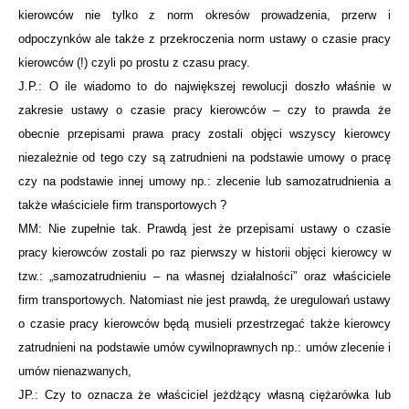
kierowców nie tylko z norm okresów prowadzenia, przerw i
odpoczynków ale także z przekroczenia norm ustawy o czasie pracy
kierowców (!) czyli po prostu z czasu pracy.
J.P.: O ile wiadomo to do największej rewolucji doszło właśnie w
zakresie ustawy o czasie pracy kierowców – czy to prawda że
obecnie przepisami prawa pracy zostali objęci wszyscy kierowcy
niezależnie od tego czy są zatrudnieni na podstawie umowy o pracę
czy na podstawie innej umowy np.: zlecenie lub samozatrudnienia a
także właściciele firm transportowych ?
MM: Nie zupełnie tak. Prawdą jest że przepisami ustawy o czasie
pracy kierowców zostali po raz pierwszy w historii objęci kierowcy w
tzw.: „samozatrudnieniu – na własnej działalności” oraz właściciele
firm transportowych. Natomiast nie jest prawdą, że uregulowań ustawy
o czasie pracy kierowców będą musieli przestrzegać także kierowcy
zatrudnieni na podstawie umów cywilnoprawnych np.: umów zlecenie i
umów nienazwanych,
JP.: Czy to oznacza że właściciel jeżdżący własną ciężarówka lub