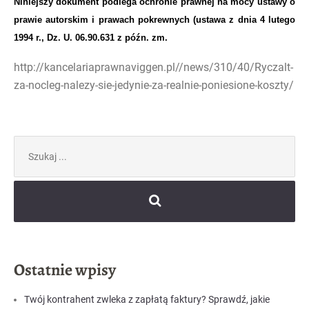
Niniejszy dokument podlega ochronie prawnej na mocy ustawy o
prawie autorskim i prawach pokrewnych (ustawa z dnia 4 lutego
1994 r., Dz. U. 06.90.631 z późn. zm.
http://kancelariaprawnaviggen.pl//news/310/40/Ryczalt-
za-nocleg-nalezy-sie-jedynie-za-realnie-poniesione-koszty/
Szukaj:
Ostatnie wpisy
Twój kontrahent zwleka z zapłatą faktury? Sprawdź, jakie