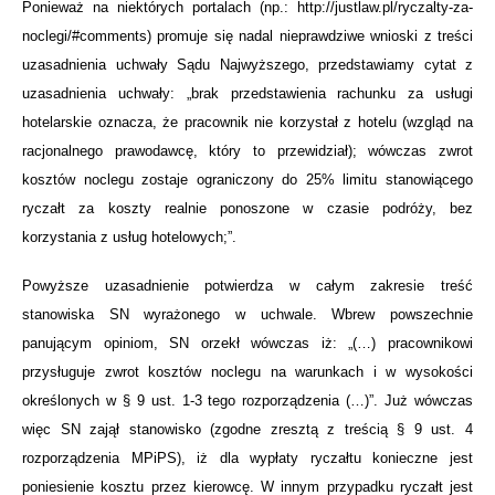
Ponieważ na niektórych portalach (np.: http://justlaw.pl/ryczalty-za-
noclegi/#comments) promuje się nadal nieprawdziwe wnioski z treści
uzasadnienia uchwały Sądu Najwyższego, przedstawiamy cytat z
uzasadnienia uchwały: „brak przedstawienia rachunku za usługi
hotelarskie oznacza, że pracownik nie korzystał z hotelu (wzgląd na
racjonalnego prawodawcę, który to przewidział); wówczas zwrot
kosztów noclegu zostaje ograniczony do 25% limitu stanowiącego
ryczałt za koszty realnie ponoszone w czasie podróży, bez
korzystania z usług hotelowych;”.
Powyższe uzasadnienie potwierdza w całym zakresie treść
stanowiska SN wyrażonego w uchwale. Wbrew powszechnie
panującym opiniom, SN orzekł wówczas iż: „(…) pracownikowi
przysługuje zwrot kosztów noclegu na warunkach i w wysokości
określonych w § 9 ust. 1-3 tego rozporządzenia (…)”. Już wówczas
więc SN zajął stanowisko (zgodne zresztą z treścią § 9 ust. 4
rozporządzenia MPiPS), iż dla wypłaty ryczałtu konieczne jest
poniesienie kosztu przez kierowcę. W innym przypadku ryczałt jest