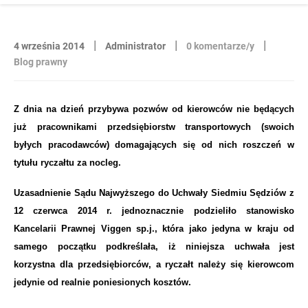
|
|
|
4 września 2014
Administrator
0 komentarze/y
Blog prawny
Z dnia na dzień przybywa pozwów od kierowców nie będących
już pracownikami przedsiębiorstw transportowych (swoich
byłych pracodawców) domagających się od nich roszczeń w
tytułu ryczałtu za nocleg.
Uzasadnienie Sądu Najwyższego do Uchwały Siedmiu Sędziów z
12 czerwca 2014 r. jednoznacznie podzieliło stanowisko
Kancelarii Prawnej Viggen sp.j., która jako jedyna w kraju od
samego początku podkreślała, iż niniejsza uchwała jest
korzystna dla przedsiębiorców, a ryczałt należy się kierowcom
jedynie od realnie poniesionych kosztów.