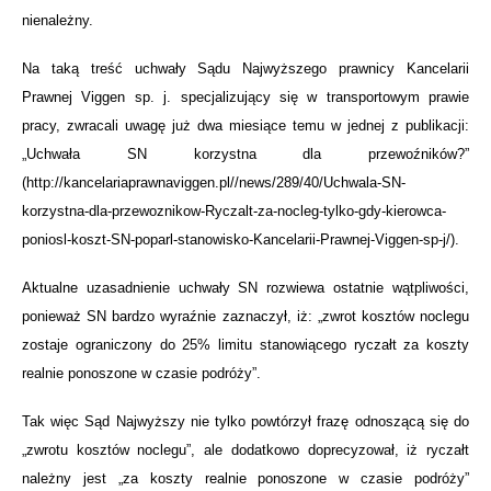
nienależny.
Na taką treść uchwały Sądu Najwyższego prawnicy Kancelarii
Prawnej Viggen sp. j. specjalizujący się w transportowym prawie
pracy, zwracali uwagę już dwa miesiące temu w jednej z publikacji:
„Uchwała SN korzystna dla przewoźników?”
(http://kancelariaprawnaviggen.pl//news/289/40/Uchwala-SN-
korzystna-dla-przewoznikow-Ryczalt-za-nocleg-tylko-gdy-kierowca-
poniosl-koszt-SN-poparl-stanowisko-Kancelarii-Prawnej-Viggen-sp-j/).
Aktualne uzasadnienie uchwały SN rozwiewa ostatnie wątpliwości,
ponieważ SN bardzo wyraźnie zaznaczył, iż: „zwrot kosztów noclegu
zostaje ograniczony do 25% limitu stanowiącego ryczałt za koszty
realnie ponoszone w czasie podróży”.
Tak więc Sąd Najwyższy nie tylko powtórzył frazę odnoszącą się do
„zwrotu kosztów noclegu”, ale dodatkowo doprecyzował, iż ryczałt
należny jest „za koszty realnie ponoszone w czasie podróży”