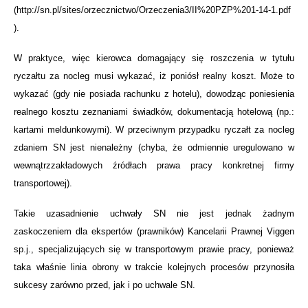
(http://sn.pl/sites/orzecznictwo/Orzeczenia3/II%20PZP%201-14-1.pdf
).
W praktyce, więc kierowca domagający się roszczenia w tytułu
ryczałtu za nocleg musi wykazać, iż poniósł realny koszt. Może to
wykazać (gdy nie posiada rachunku z hotelu), dowodząc poniesienia
realnego kosztu zeznaniami świadków, dokumentacją hotelową (np.:
kartami meldunkowymi). W przeciwnym przypadku ryczałt za nocleg
zdaniem SN jest nienależny (chyba, że odmiennie uregulowano w
wewnątrzzakładowych źródłach prawa pracy konkretnej firmy
transportowej).
Takie uzasadnienie uchwały SN nie jest jednak żadnym
zaskoczeniem dla ekspertów (prawników) Kancelarii Prawnej Viggen
sp.j., specjalizujących się w transportowym prawie pracy, ponieważ
taka właśnie linia obrony w trakcie kolejnych procesów przynosiła
sukcesy zarówno przed, jak i po uchwale SN.