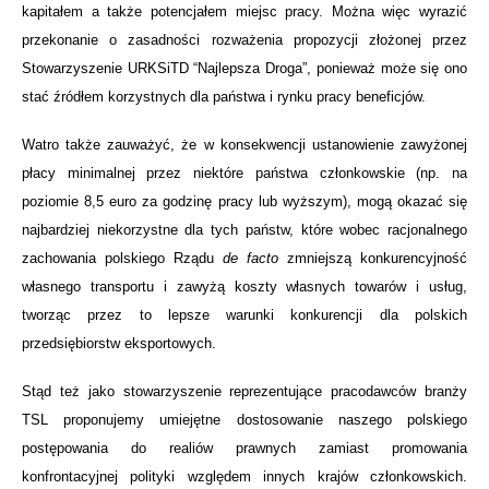
kapitałem a także potencjałem miejsc pracy. Można więc wyrazić
przekonanie o zasadności rozważenia propozycji złożonej przez
Stowarzyszenie URKSiTD “Najlepsza Droga”, ponieważ może się ono
stać źródłem korzystnych dla państwa i rynku pracy beneficjów.
Watro także zauważyć, że w konsekwencji ustanowienie zawyżonej
płacy minimalnej przez niektóre państwa członkowskie (np. na
poziomie 8,5 euro za godzinę pracy lub wyższym), mogą okazać się
najbardziej niekorzystne dla tych państw, które wobec racjonalnego
zachowania polskiego Rządu
de facto
zmniejszą konkurencyjność
własnego transportu i zawyżą koszty własnych towarów i usług,
tworząc przez to lepsze warunki konkurencji dla polskich
przedsiębiorstw eksportowych.
Stąd też jako stowarzyszenie reprezentujące pracodawców branży
TSL proponujemy umiejętne dostosowanie naszego polskiego
postępowania do realiów prawnych zamiast promowania
konfrontacyjnej polityki względem innych krajów członkowskich.