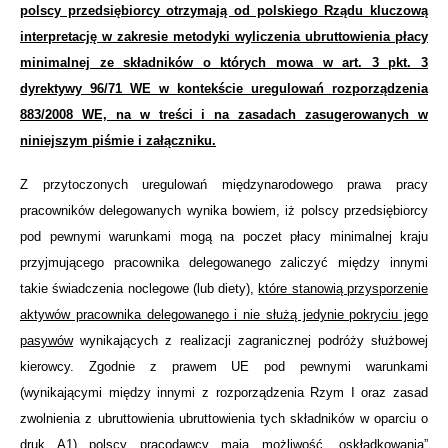
polscy przedsiębiorcy otrzymają od polskiego Rządu kluczową
interpretację w zakresie metodyki wyliczenia ubruttowienia płacy
minimalnej ze składników o których mowa w art. 3 pkt. 3
dyrektywy 96/71 WE w kontekście uregulowań rozporządzenia
883/2008 WE, na w treści i na zasadach zasugerowanych w
niniejszym piśmie i załączniku.
Z przytoczonych uregulowań międzynarodowego prawa pracy
pracowników delegowanych wynika bowiem, iż polscy przedsiębiorcy
pod pewnymi warunkami mogą na poczet płacy minimalnej kraju
przyjmującego pracownika delegowanego zaliczyć między innymi
takie świadczenia noclegowe (lub diety),
które stanowią przysporzenie
aktywów pracownika delegowanego i nie służą jedynie pokryciu jego
pasywów
wynikających z realizacji zagranicznej podróży służbowej
kierowcy. Zgodnie z prawem UE pod pewnymi warunkami
(wynikającymi między innymi z rozporządzenia Rzym I oraz zasad
zwolnienia z ubruttowienia ubruttowienia tych składników w oparciu o
druk A1) polscy pracodawcy mają możliwość „oskładkowania”