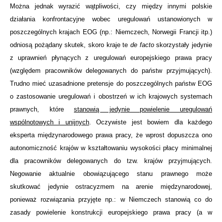
Można jednak wyrazić wątpliwości, czy między innymi polskie
działania konfrontacyjne wobec uregulowań ustanowionych w
poszczególnych krajach EOG (np.: Niemczech, Norwegii Francji itp.)
odniosą pożądany skutek, skoro kraje te
de facto
skorzystały jedynie
z uprawnień płynących z uregulowań europejskiego prawa pracy
(względem pracowników delegowanych do państw przyjmujących).
Trudno mieć uzasadnione pretensje do poszczególnych państw EOG
o zastosowanie uregulowań i obostrzeń w ich krajowych systemach
prawnych, które
stanowią jedynie powielenie uregulowań
wspólnotowych i unijnych
. Oczywiste jest bowiem dla każdego
eksperta międzynarodowego prawa pracy, że wprost dopuszcza ono
autonomiczność krajów w kształtowaniu wysokości płacy minimalnej
dla pracowników delegowanych do tzw. krajów przyjmujących.
Negowanie aktualnie obowiązującego stanu prawnego może
skutkować jedynie ostracyzmem na arenie międzynarodowej,
ponieważ rozwiązania przyjęte np.: w Niemczech stanowią co do
zasady powielenie konstrukcji europejskiego prawa pracy (a w