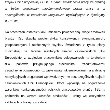
krajów Unii Europejskiej i EOG z tytułu świadczenia pracy za granicą
w trybie uregulowań międzynarodowego prawa pracy a w
szczególności w kontekście uregulowań wynikających z dyrektywy
96/71 WE.
Na przestrzeni ostatnich kilku miesięcy powszechną uwagę środowisk
branży TSL skupiła problematyka konsekwencji ekonomicznych,
gospodarczych i społecznych wypłaty świadczeń z tytułu płacy
minimalnej na terenie niektórych krajów członkowskich Unii
Europejskiej z względem pracowników delegowanych na terytorium
tzw.: państwa przyjmującego pracownika. Przedmiotowemu
zagadnieniu poświecono już wiele uwagi, ukierunkowanej na anihilację
restrykcyjnych uregulowań wprowadzonych w poszczególnych krajach
członkowskich Unii Europejskiej, które wpływają na pogorszenie
warunków konkurencyjności polskich pracodawców branży TSL, a
pośrednio na wzrost kosztów produktów i usług we wszystkich
sektorach polskiej gospodarki.