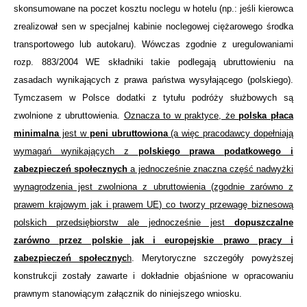
skonsumowane na poczet kosztu noclegu w hotelu (np.: jeśli kierowca
zrealizował sen w specjalnej kabinie noclegowej ciężarowego środka
transportowego lub autokaru). Wówczas zgodnie z uregulowaniami
rozp.
883/2004 W
E składniki takie podlegają ubruttowieniu na
zasadach wynikających z prawa państwa wysyłającego (polskiego).
Tymczasem w Polsce dodatki z tytułu podróży służbowych są
zwolnione z ubruttowienia.
Oznacza to w praktyce, że
polska płaca
minimalna
jest w
peni ubruttowiona
(a więc pracodawcy dopełniają
wymagań wynikających z
polskiego prawa podatkowego i
zabezpieczeń społecznych
a jednocześnie znaczna część nadwyżki
wynagrodzenia jest zwolniona z ubruttowienia (zgodnie zarówno z
prawem krajowym jak i prawem UE) co tworzy przewagę biznesową
polskich przedsiębiorstw ale jednocześnie jest
dopuszczalne
zarówno przez polskie jak i europejskie prawo pracy i
zabezpieczeń społecznyc
h
. Merytoryczne szczegóły powyższej
konstrukcji zostały zawarte i dokładnie objaśnione w opracowaniu
prawnym stanowiącym załącznik do niniejszego wniosku.