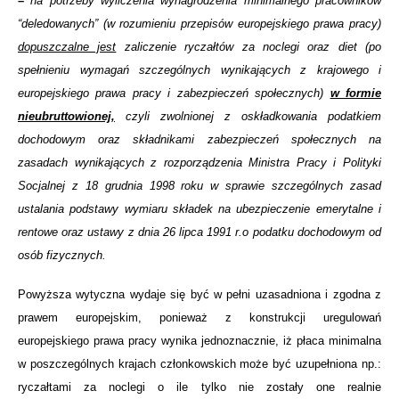
–
na potrzeby wyliczenia wynagrodzenia minimalnego pracowników
“deledowanych” (w rozumieniu przepisów europejskiego prawa pracy)
dopuszczalne jest
zaliczenie ryczałtów za noclegi oraz diet (po
spełnieniu wymagań szczególnych wynikających z krajowego i
europejskiego prawa pracy i zabezpieczeń społecznych)
w formie
nieubruttowionej,
czyli zwolnionej z oskładkowania podatkiem
dochodowym oraz składnikami zabezpieczeń społecznych na
zasadach wynikających z rozporządzenia Ministra Pracy i Polityki
Socjalnej z 18 grudnia 1998 roku w sprawie szczególnych zasad
ustalania podstawy wymiaru składek na ubezpieczenie emerytalne i
rentowe oraz ustawy z dnia 26 lipca 1991 r.o podatku dochodowym od
osób fizycznych.
Powyższa wytyczna wydaje się być w pełni uzasadniona i zgodna z
prawem europejskim, ponieważ z konstrukcji uregulowań
europejskiego prawa pracy wynika jednoznacznie, iż płaca minimalna
w poszczególnych krajach członkowskich może być uzupełniona np.:
ryczałtami za noclegi o ile tylko nie zostały one realnie