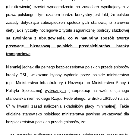
(ubruttowienia) części wynagrodzenia na zasadach wynikających z
prawa polskiego. Tym czasem bardzo korzystny jest fakt, że polskie
zasady dotyczące zabezpieczeń społecznych stanowią, iż zarówno
diety jak i ryczałty noclegowe z tytułu zagranicznej podróży służbowej
są zwolnione z ubruttowienia, co w naturalny sposób tworzy
przewagę biznesową polskich przedsiębiorców branży
transportowej
.
Niemniej jednak dla pełnego bezpieczeństwa polskich przedsiębiorców
branży TSL, wskazane byłoby wydanie przez polskie ministerstwo
(np.: Ministerstwo Infrastruktury i Rozwoju lub Ministerstwo Pracy i
Polityki Społecznej)
wytycznych
(interpretacji na wzór oficjalnego
stanowiska niemieckiego
Rządu Federalnego, w druku 18/1558 na str.
67 w kwestii zasad naliczenia składników płacy minimalnej). Takie
oficjalne stanowisko polskiego ministerstwa powinno wskazywać dla
bezpieczeństwa polskich przedsiębiorców, że: