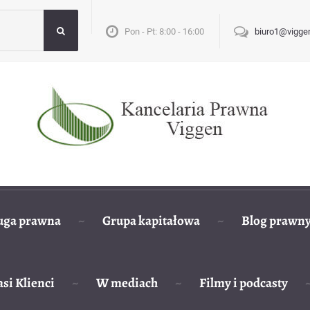
Pon - Pt: 8:00 - 16:00
biuro1@viggen
uga prawna
Grupa kapitałowa
Blog prawn
si Klienci
W mediach
Filmy i podcasty