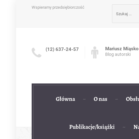
Szukaj:
Wspieramy przedsiębiorczość
Mariusz Miąsko
(12) 637-24-57
Blog autorski
Główna
O nas
Obsł
Publikacje/książki
Na