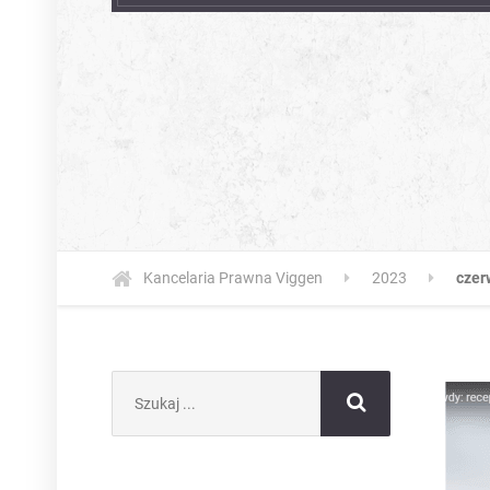
Kancelaria Prawna Viggen
2023
czer
Szukaj: