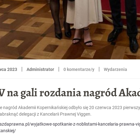
|
|
|
wca 2023
Administrator
0 komentarze/y
Wydarzenia
 na gali rozdania nagród Aka
e nagród Akademii Kopernikańskiej odbyło się 20 czerwca 2023 pierwszy
braknąć delegacji z Kancelarii Prawnej Viggen.
/jazdaprawna.pl/wyjatkowe-spotkanie-z-noblistami-kancelaria-prawna-v
anskiej/