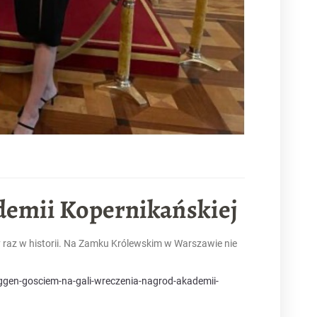
demii Kopernikańskiej
 raz w historii. Na Zamku Królewskim w Warszawie nie
iggen-gosciem-na-gali-wreczenia-nagrod-akademii-