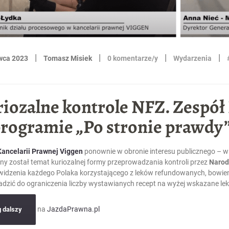
|
|
|
|
wca 2023
Tomasz Misiek
0 komentarze/y
Wydarzenia
iozalne kontrole NFZ. Zespół
rogramie „Po stronie prawdy
Kancelarii Prawnej Viggen
ponownie w obronie interesu publicznego – w 
ny został temat kuriozalnej formy przeprowadzania kontroli przez
Narod
widzenia każdego Polaka korzystającego z leków refundowanych, bowiem
dzić do ograniczenia liczby wystawianych recept na wyżej wskazane lek
na
JazdaPrawna.pl
g dalszy