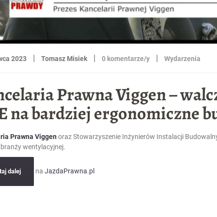
|
|
|
wca 2023
Tomasz Misiek
0 komentarze/y
Wydarzenia
celaria Prawna Viggen – wal
E na bardziej ergonomiczne b
ria Prawna Viggen
oraz Stowarzyszenie Inżynierów Instalacji Budowalny
 branży wentylacyjnej.
na
JazdaPrawna.pl
aj dalej