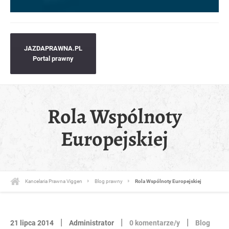
JAZDAPRAWNA.PL
Portal prawny
Rola Wspólnoty
Europejskiej
Kancelaria Prawna Viggen
Blog prawny
Rola Wspólnoty Europejskiej
|
|
|
21 lipca 2014
Administrator
0 komentarze/y
Blog