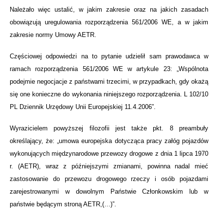
Należało więc ustalić, w jakim zakresie oraz na jakich zasadach
obowiązują uregulowania rozporządzenia 561/2006 WE, a w jakim
zakresie normy Umowy AETR.
Częściowej odpowiedzi na to pytanie udzielił sam prawodawca w
ramach rozporządzenia 561/2006 WE w artykule 23: „Wspólnota
podejmie negocjacje z państwami trzecimi, w przypadkach, gdy okażą
się one konieczne do wykonania niniejszego rozporządzenia. L 102/10
PL Dziennik Urzędowy Unii Europejskiej 11.4.2006”.
Wyrazicielem powyższej filozofii jest także pkt. 8 preambuły
określający, że: „umowa europejska dotycząca pracy załóg pojazdów
wykonujących międzynarodowe przewozy drogowe z dnia 1 lipca 1970
r. (AETR), wraz z późniejszymi zmianami, powinna nadal mieć
zastosowanie do przewozu drogowego rzeczy i osób pojazdami
zarejestrowanymi w dowolnym Państwie Członkowskim lub w
państwie będącym stroną AETR,(…)”.