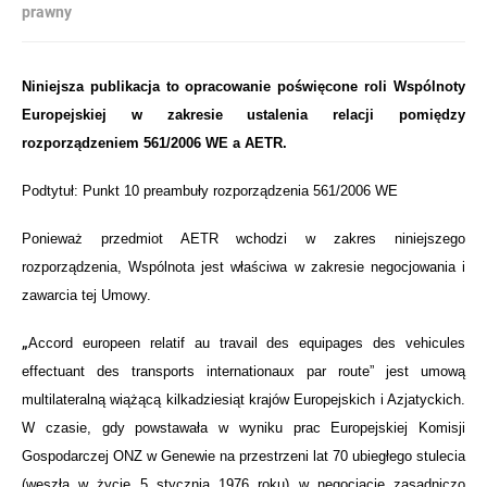
prawny
Niniejsza publikacja to opracowanie poświęcone roli Wspólnoty
Europejskiej w zakresie ustalenia relacji pomiędzy
rozporządzeniem 561/2006 WE a AETR.
Podtytuł: Punkt 10 preambuły rozporządzenia 561/2006 WE
Ponieważ przedmiot AETR wchodzi w zakres niniejszego
rozporządzenia, Wspólnota jest właściwa w zakresie negocjowania i
zawarcia tej Umowy.
„
Accord europeen relatif au travail des equipages des vehicules
effectuant des transports internationaux par route” jest umową
multilateralną wiążącą kilkadziesiąt krajów Europejskich i Azjatyckich.
W czasie, gdy powstawała w wyniku prac Europejskiej Komisji
Gospodarczej ONZ w Genewie na przestrzeni lat 70 ubiegłego stulecia
(weszła w życie 5 stycznia 1976 roku) w negocjacje zasadniczo