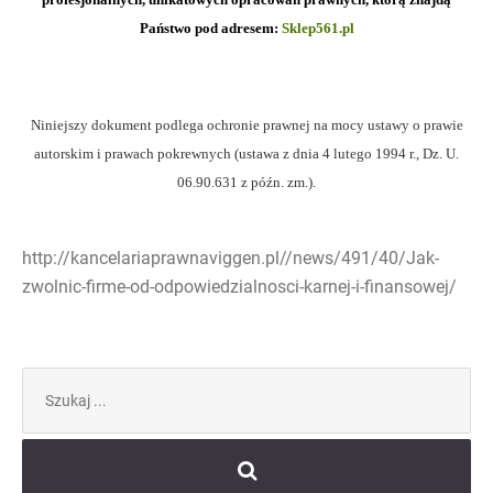
Państwo pod adresem:
Sklep561.pl
Niniejszy dokument podlega ochronie prawnej na mocy ustawy o prawie
autorskim i prawach pokrewnych (ustawa z dnia 4 lutego 1994 r., Dz. U.
06.90.631 z późn. zm.).
http://kancelariaprawnaviggen.pl//news/491/40/Jak-
zwolnic-firme-od-odpowiedzialnosci-karnej-i-finansowej/
Szukaj: