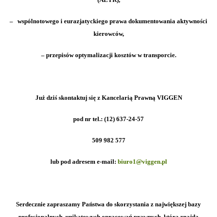
– wspólnotowego i eurazjatyckiego prawa dokumentowania aktywności
kierowców,
– przepisów optymalizacji kosztów w transporcie.
Już dziś skontaktuj się z Kancelarią Prawną VIGGEN
pod nr tel.:
(12) 637-24-57
509 982 577
lub pod
adresem e-mail:
biuro1@viggen.pl
Serdecznie zapraszamy Państwa do skorzystania z największej bazy
profesjonalnych, unikatowych opracowań prawnych, którą znajdą