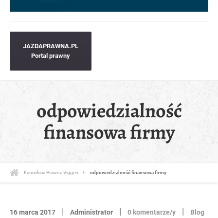
JAZDAPRAWNA.PL
Portal prawny
odpowiedzialność
finansowa firmy
Kancelaria Prawna Viggen
odpowiedzialność finansowa firmy
|
|
|
16 marca 2017
Administrator
0 komentarze/y
Blog