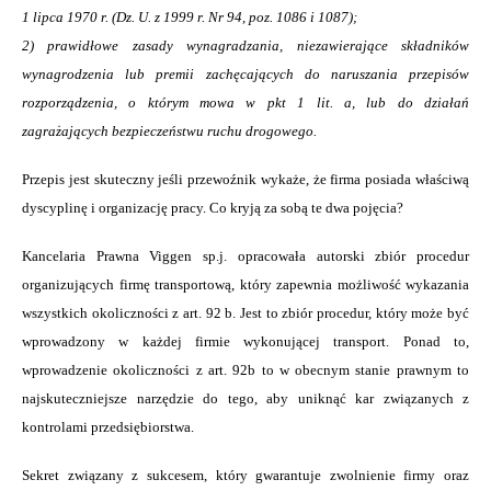
1 lipca 1970 r. (Dz. U. z 1999 r. Nr 94, poz. 1086 i 1087);
2) prawidłowe zasady wynagradzania, niezawierające składników
wynagrodzenia lub premii zachęcających do naruszania przepisów
rozporządzenia, o którym mowa w pkt 1 lit. a, lub do działań
zagrażających bezpieczeństwu ruchu drogowego.
Przepis jest skuteczny jeśli przewoźnik wykaże, że firma posiada właściwą
dyscyplinę i organizację pracy. Co kryją za sobą te dwa pojęcia?
Kancelaria Prawna Viggen sp.j. opracowała autorski zbiór procedur
organizujących firmę transportową, który zapewnia możliwość wykazania
wszystkich okoliczności z art. 92 b. Jest to zbiór procedur, który może być
wprowadzony w każdej firmie wykonującej transport. Ponad to,
wprowadzenie okoliczności z art. 92b to w obecnym stanie prawnym to
najskuteczniejsze narzędzie do tego, aby uniknąć kar związanych z
kontrolami przedsiębiorstwa.
Sekret związany z sukcesem, który gwarantuje zwolnienie firmy oraz