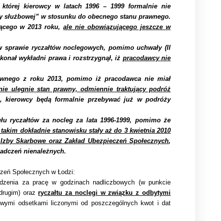
której kierowcy w latach 1996 – 1999 formalnie nie
ży służbowej” w stosunku do obecnego stanu prawnego.
ącego w 2013 roku,
ale nie obowiązującego jeszcze w
w sprawie ryczałtów noclegowych, pomimo uchwały (II
konał wykładni prawa i rozstrzygnął, iż
pracodawcy nie
awnego z roku 2013, pomimo iż pracodawca nie miał
anie ulegnie stan prawny, odmiennie traktujący podróż
ku, kierowcy będą formalnie przebywać już w podróży
łu ryczałtów za nocleg za lata 1996-1999, pomimo że
takim dokładnie stanowisku stały aż do 3 kwietnia 2010
jak Izby Skarbowe oraz Zakład Ubezpieczeń Społecznych
,
adczeń nienależnych.
czeń Społecznych w Łodzi:
nia za pracę w godzinach nadliczbowych (w punkcie
 drugim) oraz
ryczałtu za noclegi w związku z odbytymi
owymi odsetkami liczonymi od poszczególnych kwot i dat