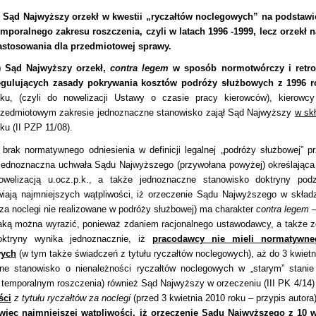
) Sąd Najwyższy orzekł w kwestii „ryczałtów noclegowych” na podstaw
emporalnego zakresu roszczenia, czyli w latach 1996 -1999, lecz orzekł 
astosowania dla przedmiotowej sprawy.
) Sąd Najwyższy orzekł,
contra legem
w sposób normotwórczy i retro
egulujących zasady pokrywania kosztów podróży służbowych z 1996 r
oku, (czyli do nowelizacji Ustawy o czasie pracy kierowców), kierow
rzedmiotowym zakresie jednoznaczne stanowisko zajął Sąd Najwyższy
w sk
oku (II PZP 11/08).
brak normatywnego odniesienia w definicji legalnej „podróży służbowej” 
jednoznaczna uchwała Sądu Najwyższego (przywołana powyżej) określająca w
owelizacją u.ocz.p.k., a także jednoznaczne stanowisko doktryny po
iają najmniejszych wątpliwości, iż orzeczenie Sądu Najwyższego w skład
 za noclegi nie realizowane w podróży służbowej) ma charakter
contra legem
–
aką można wyrazić, ponieważ zdaniem racjonalnego ustawodawcy, a także 
doktryny wynika jednoznacznie, iż
pracodawcy nie mieli normatywne
wych
(w tym także świadczeń z tytułu ryczałtów noclegowych), aż do 3 kwietn
zne stanowisko o nienależności ryczałtów noclegowych w „starym” stani
 temporalnym roszczenia) również Sąd Najwyższy w orzeczeniu (III PK 4/14) 
ści
z tytułu ryczałtów za noclegi
(przed 3 kwietnia 2010 roku – przypis autora
więc najmniejszej wątpliwości, iż orzeczenie Sądu Najwyższego z 10 w