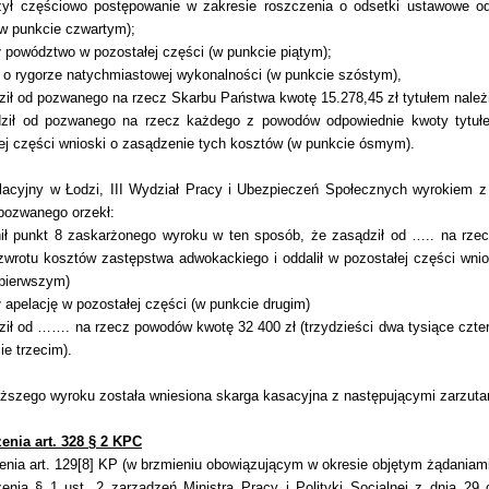
zył częściowo postępowanie w zakresie roszczenia o odsetki ustawowe o
w punkcie czwartym);
ił powództwo w pozostałej części (w punkcie piątym);
ł o rygorze natychmiastowej wykonalności (w punkcie szóstym),
ził od pozwanego na rzecz Skarbu Państwa kwotę 15.278,45 zł tytułem nal
dził od pozwanego na rzecz każdego z powodów odpowiednie kwoty tytuł
ej części wnioski o zasądzenie tych kosztów (w punkcie ósmym).
acyjny w Łodzi, III Wydział Pracy i Ubezpieczeń Społecznych wyrokiem z d
 pozwanego orzekł:
nił punkt 8 zaskarżonego wyroku w ten sposób, że zasądził od ….. na rz
zwrotu kosztów zastępstwa adwokackiego i oddalił w pozostałej części wn
 pierwszym)
ił apelację w pozostałej części (w punkcie drugim)
ził od ……. na rzecz powodów kwotę 32 400 zł (trzydzieści dwa tysiące czter
ie trzecim).
szego wyroku została wniesiona skarga kasacyjna z następującymi zarzuta
enia art. 328 § 2 KPC
enia art. 129[8] KP (w brzmieniu obowiązującym w okresie objętym żądania
enia § 1 ust. 2 zarządzeń Ministra Pracy i Polityki Socjalnej z dnia 29 