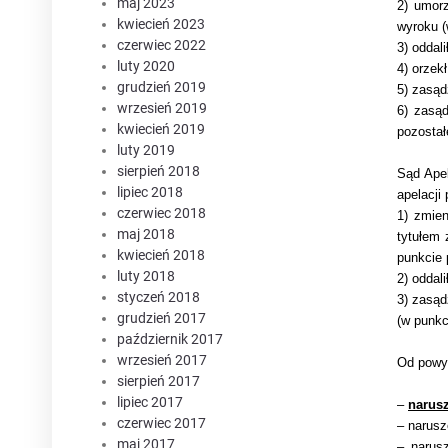
maj 2023
2) umor
kwiecień 2023
wyroku (
czerwiec 2022
3) oddal
luty 2020
4) orzek
grudzień 2019
5) zasąd
wrzesień 2019
6) zasą
kwiecień 2019
pozostał
luty 2019
sierpień 2018
Sąd Apel
lipiec 2018
apelacji
czerwiec 2018
1) zmie
maj 2018
tytułem 
kwiecień 2018
punkcie
luty 2018
2) oddal
styczeń 2018
3) zasąd
grudzień 2017
(w punkc
październik 2017
wrzesień 2017
Od powyż
sierpień 2017
lipiec 2017
–
narusz
czerwiec 2017
– narusz
maj 2017
– narusz