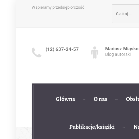
Szukaj:
Wspieramy przedsiębiorczość
Mariusz Miąsko
(12) 637-24-57
Blog autorski
Główna
O nas
Obsł
Publikacje/książki
Na