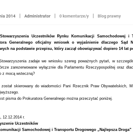
|
|
|
nia 2014
Administrator
0 komentarze/y
Blog prawny
 Stowarzyszenia Uczestników Rynku Komunikacji Samochodowej i 
tora Generalnego oficjalny wniosek o wyjaśnienie dlaczego Sąd 
wych na podstawie przepisu, który zaczął obowiązywać dopiero 14 lat p
Stowarzyszenia zadaje we wniosku szereg poważnych pytań, w szczególno
órcze zarezerwowane wyłącznie dla Parlamentu Rzeczypospolitej oraz dla
o z mocą wsteczną?
 został skierowany do wiadomości Pani Rzecznik Praw Obywatelskich, Min
jwyższego.
kst pisma do Prokuratora Generalnego można przeczytać poniżej.
, 12.12.2014 r.
yszenie Uczestników
omunikacji Samochodowej i Transportu Drogowego „Najlepsza Droga”