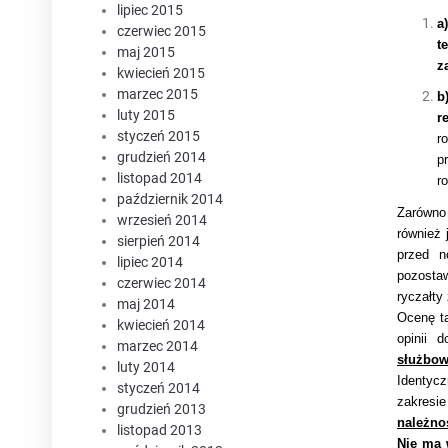
lipiec 2015
a
czerwiec 2015
t
maj 2015
z
kwiecień 2015
marzec 2015
b
luty 2015
r
styczeń 2015
r
grudzień 2014
p
listopad 2014
r
październik 2014
Zarówno 
wrzesień 2014
również 
sierpień 2014
przed n
lipiec 2014
pozostaw
czerwiec 2014
ryczałty
maj 2014
Ocenę t
kwiecień 2014
opinii 
marzec 2014
służbo
luty 2014
Identyc
styczeń 2014
zakresie
grudzień 2013
należno
listopad 2013
Nie ma 