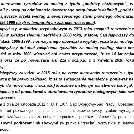
 kierowcom ryczałtów za nocleg z tytułu „podróży służbowych”, w 
ali z uwagi na odmienność ówczesnego uregulowania definicji „podró
Najwyższy
orzekł według znowelizowanego stanu prawnego
obowiązuj
1996-1999 (czyli w temporalnym zakresie roszczenia
).
ajwyższy w składzie trzyosobowym w 2013 roku zasądził roszczenie 
08) w składzie siedmiu sędziów z 2008 roku, w której Sąd Najwyższy do
latach 1996-1999 ,
normatywnego obowiązku wypłaty ryczałtu za nocleg
.
ajwyższy dokonał zasądzenia ryczałtów za nocleg według stanu pr
ści w roku 1996 wiedzieć ani nawet przypuszczać,
iż za 14 lat zmi
wą
oraz że po nowelizacji art. 21a u.ocz.p.k. z 3 kwietnia 2010 ro
ej.
ajwyższy zasądził w 2013 roku na rzecz kierowców roszczenia z tytu
wca miał prawo zakładać, iż są to świadczenia nienależne,
ponieważ na 
zyli do nowelizacji u.ocz.p.k.) kluczowe instytucje państwowe takie 
ące się od pracodawców ubruttowienia ryczałtów noclegowych jako świ
wadzenie
 z dnia 24 listopada 2011 r., IX P 1/07, Sąd Okręgowy-Sąd Pracy i Ubezpie
dził od pozwanego ………………………. stosowne kwoty tytułem wynagrodze
ym), wyrównania diet za odbyte zagraniczne podróże służbowe (w punkcie
cznymi podróżami służbowymi
(w punkcie trzecim), wszystkie z ustaw
ności;