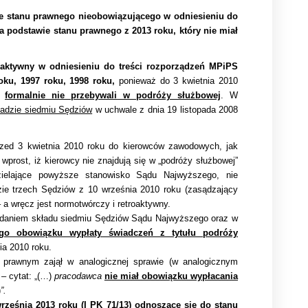
ie stanu prawnego nieobowiązującego w odniesieniu do
na podstawie stanu prawnego z 2013 roku, który nie miał
aktywny w odniesieniu do treści rozporządzeń MPiPS
oku, 1997 roku, 1998 roku,
ponieważ do 3 kwietnia 2010
cy
formalnie nie przebywali w podróży służbowej
. W
ładzie siedmiu Sędziów
w uchwale z dnia 19 listopada 2008
przed 3 kwietnia 2010 roku do kierowców zawodowych, jak
prost, iż kierowcy nie znajdują się w „podróży służbowej”
dzielające powyższe stanowisko Sądu Najwyższego, nie
zie trzech Sędziów z 10 września 2010 roku (zasądzający
 a wręcz jest normotwórczy i retroaktywny.
zdaniem składu siedmiu Sędziów Sądu Najwyższego oraz w
go obowiązku wypłaty świadczeń z tytułu podróży
ia 2010 roku.
e prawnym zajął w analogicznej sprawie (w analogicznym
– cytat: „(…)
pracodawca
nie miał obowiązku wypłacania
)
”.
rześnia 2013 roku (I PK 71/13) odnoszące się do stanu