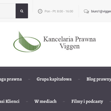
Pon - Pt: 8:00 - 16:00
biuro1@viggen
uga prawna
Grupa kapitałowa
Blog prawn
si Klienci
W mediach
Filmy i podcasty