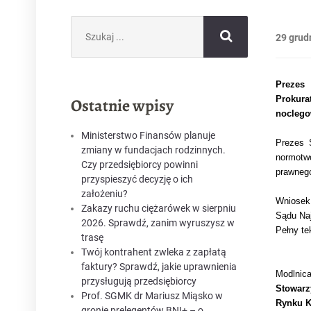
Szukaj:
29 grud
Prezes
Prokura
Ostatnie wpisy
noclego
Ministerstwo Finansów planuje
Prezes 
zmiany w fundacjach rodzinnych.
normotw
Czy przedsiębiorcy powinni
prawneg
przyspieszyć decyzję o ich
założeniu?
Wniosek
Zakazy ruchu ciężarówek w sierpniu
Sądu Na
2026. Sprawdź, zanim wyruszysz w
Pełny te
trasę
Twój kontrahent zwleka z zapłatą
faktury? Sprawdź, jakie uprawnienia
Modlnica
przysługują przedsiębiorcy
Stowarz
Prof. SGMK dr Mariusz Miąsko w
Rynku K
gronie prelegentów BNI+ – o