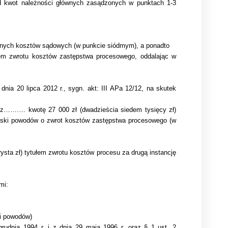
d kwot należności głównych zasądzonych w punktach 1-3
eżnych kosztów sądowych (w punkcie siódmym), a ponadto
em zwrotu kosztów zastępstwa procesowego, oddalając w
nia 20 lipca 2012 r., sygn. akt: III APa 12/12, na skutek
ecz………. kwotę 27 000 zł (dwadzieścia siedem tysięcy zł)
ioski powodów o zwrot kosztów zastępstwa procesowego (w
ysta zł) tytułem zwrotu kosztów procesu za drugą instancję
mi:
mi powodów)
grudnia 1994 r. i z dnia 29 maja 1996 r. oraz § 1 ust. 2