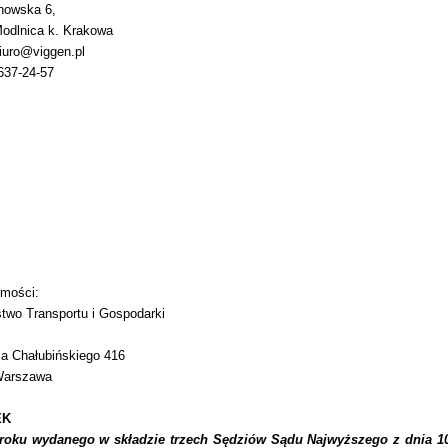
howska 6,
odlnica k. Krakowa
biuro@viggen.pl
 637-24-57
omości:
stwo Transportu i Gospodarki
sa Chałubińskiego 416
Warszawa
EK
roku wydanego w składzie trzech Sędziów Sądu Najwyższego z dnia 10 w