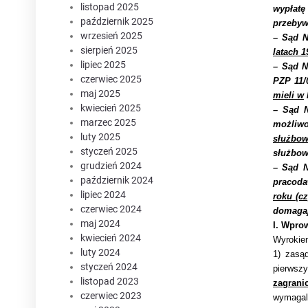
listopad 2025
wypłatę
październik 2025
przebyw
wrzesień 2025
– Sąd 
sierpień 2025
latach 
lipiec 2025
– Sąd N
czerwiec 2025
PZP 11/
maj 2025
mieli w
kwiecień 2025
– Sąd N
marzec 2025
możliwo
luty 2025
służbo
styczeń 2025
służbow
grudzień 2024
– Sąd N
październik 2024
pracoda
lipiec 2024
roku (c
czerwiec 2024
domagaj
maj 2024
I. Wpro
kwiecień 2024
Wyrokiem
luty 2024
1) zasą
styczeń 2024
pierwsz
listopad 2023
zagrani
czerwiec 2023
wymagal