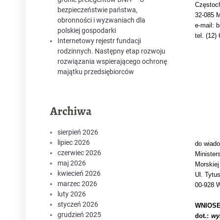
Częstoc
bezpieczeństwie państwa,
32-085 M
obronności i wyzwaniach dla
e-mail: 
polskiej gospodarki
tel. (12)
Internetowy rejestr fundacji
rodzinnych. Następny etap rozwoju
rozwiązania wspierającego ochronę
majątku przedsiębiorców
Archiwa
sierpień 2026
lipiec 2026
do wiad
czerwiec 2026
Minister
maj 2026
Morskiej
kwiecień 2026
Ul. Tytu
marzec 2026
00-928 
luty 2026
styczeń 2026
WNIOS
grudzień 2025
dot.:
wy