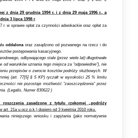
nej z dnia 29 grudnia 1994 r. i z dnia 29 maja 1996 r., a
 dnia 3 lipca 1998 r
.
97 r. w sprawie opłat za czynności adwokackie oraz opłat za
ała
oddalona
oraz zasądzono od pozwanego na rzecz i do
 kosztów postępowania kasacyjnego.
odowego, odbywającego stale (przez wiele lat) długotrwałe
e od warunków uznania tego miejsca za “odpowiednie”), nie
ieniu przepisów o zwrocie kosztów podróży służbowych. W
mniej (art. 77[5] § 5 KP) ryczałt w wysokości 25 % limitu
eczności nie pozostaje możliwość “zaoszczędzenia” przez
ia. (Legalis, Numer 830622 )
e roszczenia zasądzone z tytułu rzekomej „podróży
rt. 21a u.ocz.p.k.) dopiero od 3 kwietnia 2010 roku.
wania niniejszego wniosku i zapytania (jako normatywnie