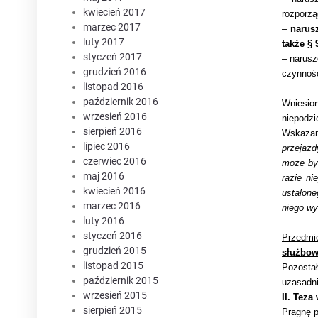
kwiecień 2017
rozporząd
marzec 2017
–
narusz
luty 2017
także § 
styczeń 2017
– narusz
grudzień 2016
czynnoś
listopad 2016
październik 2016
Wniesion
wrzesień 2016
niepodzi
sierpień 2016
Wskazan
lipiec 2016
przejazd
czerwiec 2016
może by
maj 2016
razie ni
kwiecień 2016
ustalone
marzec 2016
niego wy
luty 2016
styczeń 2016
Przedmi
grudzień 2015
służbow
listopad 2015
Pozosta
październik 2015
uzasadni
wrzesień 2015
II. Teza
sierpień 2015
Pragnę p