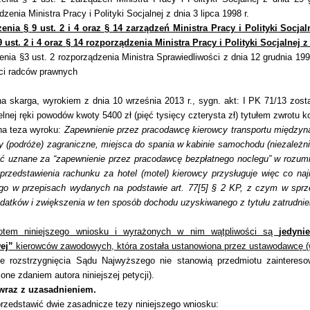
zenia Ministra Pracy i Polityki Socjalnej z dnia 3 lipca 1998 r.
enia § 9 ust. 2 i 4 oraz § 14 zarządzeń Ministra Pracy i Polityki Socjal
9 ust. 2 i 4 oraz § 14 rozporządzenia Ministra Pracy i Polityki Socjalnej z
enia §3 ust. 2 rozporządzenia Ministra Sprawiedliwości z dnia 12 grudnia 19
ci radców prawnych
a skarga, wyrokiem z dnia 10 września 2013 r., sygn. akt: I PK 71/13 zost
elnej ręki powodów kwoty 5400 zł (pięć tysięcy czterysta zł) tytułem zwrotu
a teza wyroku:
Zapewnienie przez pracodawcę kierowcy transportu międzynar
y (podróże) zagraniczne, miejsca do spania w kabinie samochodu (niezależni
ć uznane za “zapewnienie przez pracodawcę bezpłatnego noclegu” w rozum
eprzedstawienia rachunku za hotel (motel) kierowcy przysługuje więc co naj
go w przepisach wydanych na podstawie art. 77[5] § 2 KP, z czym w sprz
datków i zwiększenia w ten sposób dochodu uzyskiwanego z tytułu zatrudnien
otem niniejszego wniosku i wyrażonych w nim wątpliwości są
jedyni
ej”
kierowców zawodowych, która została ustanowiona przez ustawodawcę (w a
łe rozstrzygnięcia Sądu Najwyższego nie stanowią przedmiotu zaintereso
one zdaniem autora niniejszej petycji).
 wraz z uzasadnieniem.
rzedstawić dwie zasadnicze tezy niniejszego wniosku: