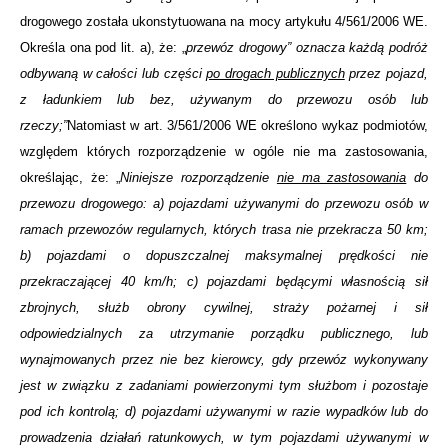
drogowego została ukonstytuowana na mocy artykułu 4/561/2006 WE.
Określa ona pod lit. a), że: „
przewóz drogowy” oznacza każdą podróż
odbywaną w całości lub części
po drogach publicznych
przez pojazd,
z ładunkiem lub bez, używanym do przewozu osób lub
rzeczy;”
Natomiast w art. 3/561/2006 WE określono wykaz podmiotów,
względem których rozporządzenie w ogóle nie ma zastosowania,
określając, że: „
Niniejsze rozporządzenie
nie ma zastosowania
do
przewozu drogowego: a) pojazdami używanymi do przewozu osób w
ramach przewozów regularnych, których trasa nie przekracza 50 km;
b) pojazdami o dopuszczalnej maksymalnej prędkości nie
przekraczającej 40 km/h; c) pojazdami będącymi własnością sił
zbrojnych, służb obrony cywilnej, straży pożarnej i sił
odpowiedzialnych za utrzymanie porządku publicznego, lub
wynajmowanych przez nie bez kierowcy, gdy przewóz wykonywany
jest w związku z zadaniami powierzonymi tym służbom i pozostaje
pod ich kontrolą; d) pojazdami używanymi w razie wypadków lub do
prowadzenia działań ratunkowych, w tym pojazdami używanymi w