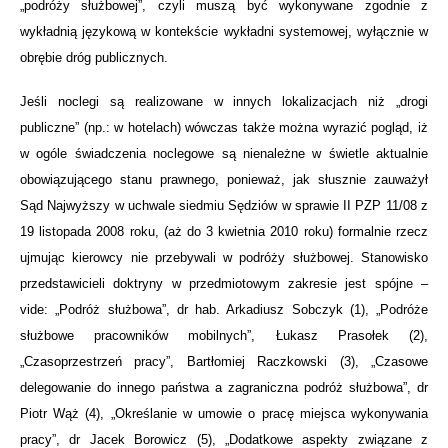
„podróży służbowej”, czyli muszą być wykonywane zgodnie z
wykładnią językową w kontekście wykładni systemowej, wyłącznie w
obrębie dróg publicznych.
Jeśli noclegi są realizowane w innych lokalizacjach niż „drogi
publiczne” (np.: w hotelach) wówczas także można wyrazić pogląd, iż
w ogóle świadczenia noclegowe są nienależne w świetle aktualnie
obowiązującego stanu prawnego, ponieważ, jak słusznie zauważył
Sąd Najwyższy w uchwale siedmiu Sędziów w sprawie II PZP 11/08 z
19 listopada 2008 roku, (aż do 3 kwietnia 2010 roku) formalnie rzecz
ujmując kierowcy nie przebywali w podróży służbowej. Stanowisko
przedstawicieli doktryny w przedmiotowym zakresie jest spójne –
vide: „Podróż służbowa”, dr hab. Arkadiusz Sobczyk (1), „Podróże
służbowe pracowników mobilnych”, Łukasz Prasołek (2),
„Czasoprzestrzeń pracy”, Bartłomiej Raczkowski (3), „Czasowe
delegowanie do innego państwa a zagraniczna podróż służbowa”, dr
Piotr Wąż (4), „Określanie w umowie o pracę miejsca wykonywania
pracy”, dr Jacek Borowicz (5), „Dodatkowe aspekty związane z