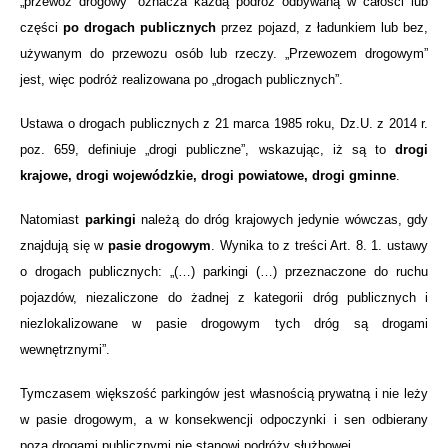
„przewóz drogowy” oznacza każdą podróż odbywaną w całości lub
części
po drogach publicznych
przez pojazd, z ładunkiem lub bez,
używanym do przewozu osób lub rzeczy. „Przewozem drogowym”
jest, więc podróż realizowana po „drogach publicznych”.
Ustawa o drogach publicznych z 21 marca 1985 roku, Dz.U. z 2014 r.
poz. 659, definiuje „drogi publiczne”, wskazując, iż są to
drogi
krajowe, drogi wojewódzkie, drogi powiatowe, drogi gminne
.
Natomiast
parkingi
należą do dróg krajowych jedynie wówczas, gdy
znajdują się w
pasie drogowym
. Wynika to z treści Art. 8. 1. ustawy
o drogach publicznych: „(…) parkingi (…) przeznaczone do ruchu
pojazdów, niezaliczone do żadnej z kategorii dróg publicznych i
niezlokalizowane w pasie drogowym tych dróg są drogami
wewnętrznymi”.
Tymczasem większość parkingów jest własnością prywatną i nie leży
w pasie drogowym, a w konsekwencji odpoczynki i sen odbierany
poza drogami publicznymi nie stanowi podróży służbowej.