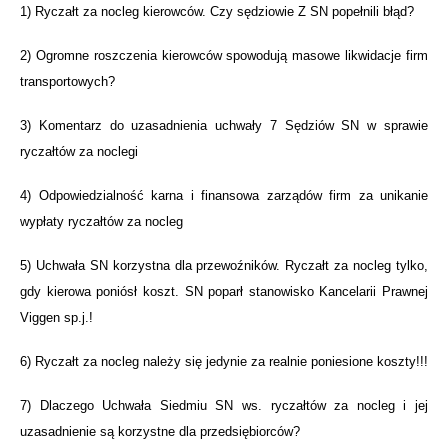
1)
Ryczałt za nocleg kierowców. Czy sędziowie Z SN popełnili błąd?
2)
Ogromne roszczenia kierowców spowodują masowe likwidacje firm
transportowych?
3)
Komentarz do uzasadnienia uchwały 7 Sędziów SN w sprawie
ryczałtów za noclegi
4)
Odpowiedzialność karna i finansowa zarządów firm za unikanie
wypłaty ryczałtów za nocleg
5)
Uchwała SN korzystna dla przewoźników. Ryczałt za nocleg tylko,
gdy kierowa poniósł koszt. SN poparł stanowisko Kancelarii Prawnej
Viggen sp.j.!
6)
Ryczałt za nocleg należy się jedynie za realnie poniesione koszty!!!
7)
Dlaczego Uchwała Siedmiu SN ws. ryczałtów za nocleg i jej
uzasadnienie są korzystne dla przedsiębiorców?