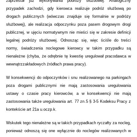
zaprzestał już wykonywania podróży służbowej. Analogiczny
przypadek zachodzi, gdy kierowca realizuje podróż służbową po
drogach publicznych (wówczas znajduje się formalnie w podróży
służbowej), ale realizacja odpoczynku poza pasem drogowym drogi
publicznej, w ujęciu normatywnym nie mieści się w zakresie definicji
legalnej podróży służbowej. Odnosząc się, więc ściśle do treści
normy, świadczenia noclegowe kierowcy w takim przypadku są
nienależne (chyba, że odrębnie tę kwestię uregulował pracodawca w
wewnątrzzakładowych źródłach prawa pracy).
W konsekwencji do odpoczynków i snu realizowanego na parkingach
poza drogami publicznymi nie mają zastosowania uregulowania
ustawy o czasie pracy kierowców, a w konsekwencji nie mają
zastosowania także uregulowania art. 77 zn.5 § 3-5 Kodeksu Pracy z
kontekście art 21a u.oczp.k.
Wskutek tego nienależne są w takich przypadkach ryczałty za nocleg,
ponieważ odnoszą się one wyłącznie do noclegów realizowanych w