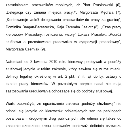
zatrudnianiem pracowników mobilnych, dr Piotr Prusinowski (6),
„Delegacja czy zmiana miejsca pracy?”, Małgorzata Mędrala (7),
„Kontrowersje wokół delegowania pracowników do pracy za granicę”,
Dominika Dragan-Berestecka, Kaja Zaremba Jesiotr (8), „Czas pracy
kierowców. Procedury, rozliczenia, wzory” Łukasz Prasołek, „Podróż
służbowa a pozostawanie pracownika w dyspozycji pracodawcy”,
Małgorzata Czerniak (9).
Natomiast od 3 kwietnia 2010 roku kierowcy przebywali w podróży
służbowej jedynie w takim zakresie, który zawiera się w rozumieniu
definicji legalnej określonej w art. 2 pkt. 7 lit. a) lub b). ustawy o
czasie pracy kierowców. W pozostałym obrębie nadal nie mają
zastosowania uregulowania odnoszące się do podróży służbowej.
Warto zauważyć, że ograniczenie zakresu „podróży służbowej” nie
odnosi się jedynie do kierowców odbierających sen na parkingach
poza pasami drogowymi dróg publicznych, ale odnosi się także do
znacznie szerszego kręgu kierowców, ponieważ definicja przewozu