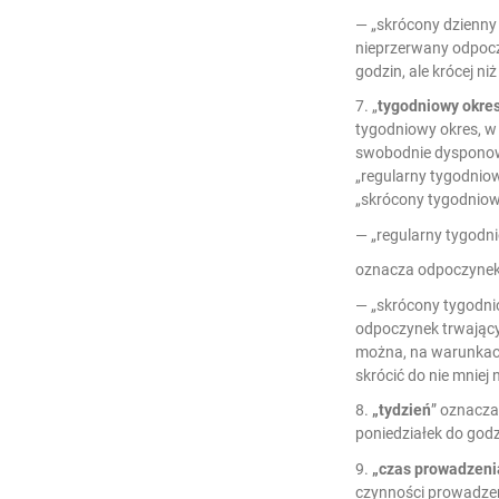
— „skrócony dzienny
nieprzerwany odpocz
godzin, ale krócej ni
7. „
tygodniowy okre
tygodniowy okres, w
swobodnie dysponow
„regularny tygodnio
„skrócony tygodniow
— „regularny tygodn
oznacza odpoczynek 
— „skrócony tygodn
odpoczynek trwający 
można, na warunkach 
skrócić do nie mniej 
8.
„tydzień
” oznacza
poniedziałek do godz
9.
„czas prowadzeni
czynności prowadzen