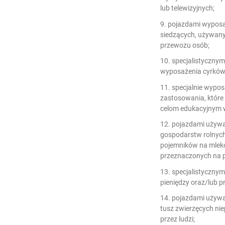
lub telewizyjnych;
9. pojazdami wyposa
siedzących, używan
przewozu osób;
10. specjalistyczny
wyposażenia cyrków 
11. specjalnie wypo
zastosowania, któr
celom edukacyjnym w
12. pojazdami używa
gospodarstw rolnych
pojemników na mlek
przeznaczonych na p
13. specjalistyczny
pieniędzy oraz/lub 
14. pojazdami używ
tusz zwierzęcych ni
przez ludzi;