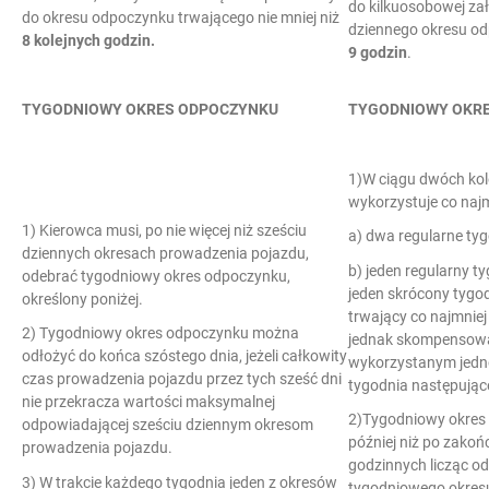
do kilkuosobowej zał
do okresu odpoczynku trwającego nie mniej niż
dziennego okresu od
8 kolejnych godzin.
9 godzin
.
TYGODNIOWY OKRES ODPOCZYNKU
TYGODNIOWY OKR
1)W ciągu dwóch kol
wykorzystuje co najm
1) Kierowca musi, po nie więcej niż sześciu
a) dwa regularne ty
dziennych okresach prowadzenia pojazdu,
b) jeden regularny t
odebrać tygodniowy okres odpoczynku,
jeden skrócony tygo
określony poniżej.
trwający co najmniej
2) Tygodniowy okres odpoczynku można
jednak skompensow
odłożyć do końca szóstego dnia, jeżeli całkowity
wykorzystanym jedn
czas prowadzenia pojazdu przez tych sześć dni
tygodnia następując
nie przekracza wartości maksymalnej
2)Tygodniowy okres 
odpowiadającej sześciu dziennym okresom
później niż po zakoń
prowadzenia pojazdu.
godzinnych licząc o
3) W trakcie każdego tygodnia jeden z okresów
tygodniowego okres