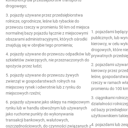
konkurencji dla przedsiębiorstw transportu
drogowego;
3. pojazdy używane przez przedsiębiorstwa
rolnicze, ogrodnicze, leśne lub rybackie do
przewozu rzeczy w promieniu 50 km od miejsca
1. pojazdami będąc
normalnej bazy pojazdu łącznie z miejscowymi
publicznych, lub wy
obszarami administracyjnymi, których ośrodki
kierowcy, w celu w
znajdują się w obrębie tego promienia;
drogowych, które nie
4. pojazdy używane do przewozu odpadków lub
prywatnych przedsię
szkieletów zwierzęcych, nie przeznaczonych do
2. pojazdami używa
spożycia przez ludzi;
kierowcy przez przed
5. pojazdy używane do przewozu żywych
leśne, gospodarstwa
zwierząt w gospodarstwach rolnych na
rzeczy w ramach wła
miejscowy rynek i odwrotnie lub z rynku do
promieniu do 100 km
miejscowych rzeźni;
3. ciągnikami rolnic
6. pojazdy używane jako sklepy na miejscowym
działalności rolnicze
rynku lub w handlu obwoźnym lub używanych
od bazy przedsiębior
jako ruchome punkty do wykonywania
użytkownikiem takie
transakcji bankowych, walutowych,
4. pojazdami lub ze
oszczędnościowych, do czynności związanych z