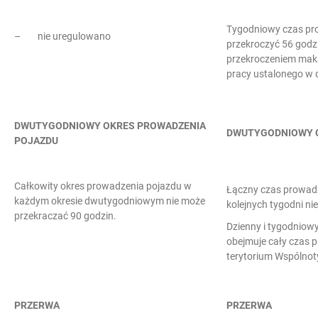
Tygodniowy czas pr
– nie uregulowano
przekroczyć 56 godz
przekroczeniem mak
pracy ustalonego w
DWUTYGODNIOWY OKRES PROWADZENIA
DWUTYGODNIOWY C
POJAZDU
Całkowity okres prowadzenia pojazdu w
Łączny czas prowad
każdym okresie dwutygodniowym nie może
kolejnych tygodni ni
przekraczać 90 godzin.
Dzienny i tygodniow
obejmuje cały czas 
terytorium Wspólnot
PRZERWA
PRZERWA