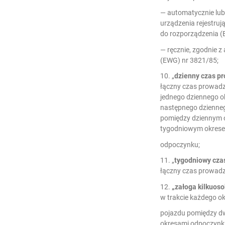
— automatycznie lub
urządzenia rejestrują
do rozporządzenia (
— ręcznie, zgodnie z 
(EWG) nr 3821/85;
10. „
dzienny czas p
łączny czas prowadz
jednego dziennego o
następnego dzienne
pomiędzy dziennym 
tygodniowym okres
odpoczynku;
11. „
tygodniowy cza
łączny czas prowadz
12.
„załoga kilkuos
w trakcie każdego o
pojazdu pomiędzy d
okresami odpoczynk