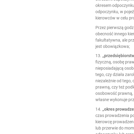
okresem odpoczynk
odpoczynku, w pojeź
kierowców w celu pr
Przez pierwszą godz
obecność innego kie
fakultatywna, ale pr
jest obowiązkowa;
13.
„przedsiębiorst
fizyczną, osobę pra
nieposiadającą osob
tego, czy działa za
niezależnie od tego
prawną, czy też pod
osobowość prawną, 
własne wykonuje pr
14.
„okres prowadze
czas prowadzenia po
kierowcę prowadzeni
lub przerwie do mom