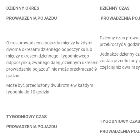
DZIENNY OKRES
DZIENNY CZAS
PROWADZENIA POJAZDU
PROWADZENIA PO
Dzienny czas prowad
Okres prowadzenia pojazdu między każdymi
przekroczyć 9 godzin
dwoma okresami dziennego odpoczynku lub
Jednakże dzienny c
między okresem dziennego i tygodniowego
zostać przedłużony d
odpoczynku, zwanego dalej „dziennym okresem
częściej niż dwa raz
prowadzenia pojazdu”, nie może przekraczać 9
godzin.
Może być przedłużony dwukrotnie w każdym
tygodniu do 10 godzin.
TYGODNIOWY CZAS
TYGODNIOWY CZA
PROWADZENIA POJAZDU
PROWADZENIA POJ