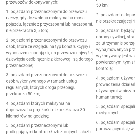
przewozów dokonywanych:
50 km;
1. pojazdami przeznaczonymi do przewozu
2. pojazdami o dopu
rzeczy, gdy dozwolona maksymalna masa
nie przekraczającej 
pojazdu, łącznie z przyczepami lub naczepami,
nie przekracza 3,5 ton;
3. pojazdami będącym
obrony cywilnej, stra
2. pojazdami przeznaczonymi do przewozu
za utrzymanie porzą
osób, które ze względu na typ konstrukcyjny i
wynajmowanych przez
wyposażenie nadają się do przewozu najwyżej
wykonywany jest w 
dziewięciu osób łącznie z kierowcą i są do tego
powierzonymi tym sł
przeznaczone;
kontrolą;
3. pojazdami przeznaczonymi do przewozu
4. pojazdami używa
osób wykonywanego w ramach usług
prowadzenia działa
regularnych, których droga przebiegu
używanymi w nieza
przekracza 50 km;
humanitarnej;
4. pojazdami których maksymalna
5. pojazdami specja
dopuszczalna prędkości nie przekracza 30
medycznych;
kilometrów na godzinę;
6. pojazdami specja
5. pojazdami przeznaczonymi lub
poruszającymi się w
podlegającymi kontroli służb zbrojnych, służb