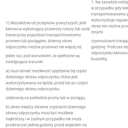
1. Na zasadzie odst
w przypadku gdy ki
transportowanemu p
wykorzystuje regula
1) Niezależnie od przepisów powyższych, jeśli
okres ten można prze
kierowca wykonujący przewozy rzeczy lub osób
innymi
towarzyszy pojazdowi transportowanemu
promem lub pociągiem, dzienny okres
czynnościami trwając
odpoczynku można przerwać nie więcej niż
godzinę. Podczas te
odpoczynku kierowca
jeden raz, pod warunkiem, że spełnione są
kuszetkę.
następujące warunki:
a) musi istnieć możliwość spędzenia tej części
dziennego okresu odpoczynku, która jest
wykorzystywana na lądzie, przed lub po części
dziennego okresu odpoczynku
odebranej na pokładzie promu lub w pociągu,
b) okres między dwiema częściami dziennego
okresu odpoczynku musi być możliwie
najkrótszy i w żadnym przypadku nie może
przekraczać jednej godziny przed wejściem na