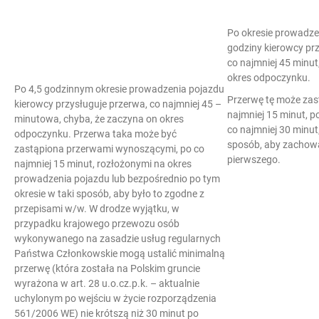
Po okresie prowadze
godziny kierowcy prz
co najmniej 45 minu
okres odpoczynku.
Po 4,5 godzinnym okresie prowadzenia pojazdu
Przerwę tę może zas
kierowcy przysługuje przerwa, co najmniej 45 –
najmniej 15 minut, p
minutowa, chyba, że zaczyna on okres
co najmniej 30 minut
odpoczynku. Przerwa taka może być
sposób, aby zachowa
zastąpiona przerwami wynoszącymi, po co
pierwszego.
najmniej 15 minut, rozłożonymi na okres
prowadzenia pojazdu lub bezpośrednio po tym
okresie w taki sposób, aby było to zgodne z
przepisami w/w. W drodze wyjątku, w
przypadku krajowego przewozu osób
wykonywanego na zasadzie usług regularnych
Państwa Członkowskie mogą ustalić minimalną
przerwę (która została na Polskim gruncie
wyrażona w art. 28 u.o.cz.p.k. – aktualnie
uchylonym po wejściu w życie rozporządzenia
561/2006 WE) nie krótszą niż 30 minut po