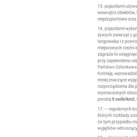
15. pojazdami używ
wewnątrz obiektów, t
międzyportowe oraz 
16. pojazdami wyko
żywych zwierząt z 
targowiska i z powro
miejscowych rzeźni w
zagraża to osiągnięc
przy zapewnieniu od
Państwo Członkowski
Komisję, wprowadzi
mniej znaczące wyjąt
rozporządzenia dla
wyznaczonych obszar
poniżej
5 osób/km2
,
17. — regularnych k
których rozkłady zo
(w tym przypadku mo
wyjątków odnoszącyc