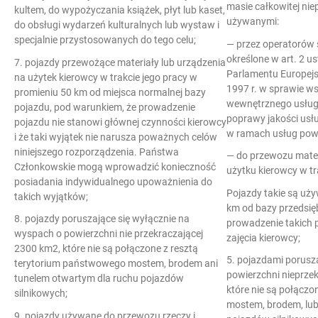
masie całkowitej niep
kultem, do wypożyczania książek, płyt lub kaset,
używanymi:
do obsługi wydarzeń kulturalnych lub wystaw i
specjalnie przystosowanych do tego celu;
— przez operatorów
określone w art. 2 u
7. pojazdy przewożące materiały lub urządzenia
Parlamentu Europejsk
na użytek kierowcy w trakcie jego pracy w
1997 r. w sprawie w
promieniu 50 km od miejsca normalnej bazy
wewnętrznego usług
pojazdu, pod warunkiem, że prowadzenie
poprawy jakości usłu
pojazdu nie stanowi głównej czynności kierowcy
w ramach usług pow
i że taki wyjątek nie narusza poważnych celów
niniejszego rozporządzenia. Państwa
— do przewozu mater
Członkowskie mogą wprowadzić konieczność
użytku kierowcy w tr
posiadania indywidualnego upoważnienia do
Pojazdy takie są uż
takich wyjątków;
km od bazy przedsię
8. pojazdy poruszające się wyłącznie na
prowadzenie takich 
wyspach o powierzchni nie przekraczającej
zajęcia kierowcy;
2300 km2, które nie są połączone z resztą
5. pojazdami porusz
terytorium państwowego mostem, brodem ani
powierzchni nieprzek
tunelem otwartym dla ruchu pojazdów
które nie są połączo
silnikowych;
mostem, brodem, lu
9. pojazdy używane do przewozu rzeczy i