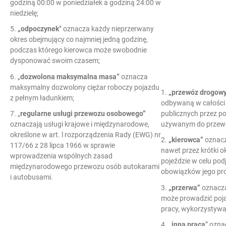
godziną 00:00 w poniedziałek a godziną 24:00 w
niedzielę;
5.
„odpoczynek
” oznacza każdy nieprzerwany
okres obejmujący co najmniej jedną godzinę,
podczas którego kierowca może swobodnie
dysponować swoim czasem;
6. „
dozwolona maksymalna masa”
oznacza
maksymalny dozwolony ciężar roboczy pojazdu
1.
„przewóz drogow
z pełnym ładunkiem;
odbywaną w całości 
publicznych przez po
7. „
regularne usługi przewozu osobowego”
używanym do przewo
oznaczają usługi krajowe i międzynarodowe,
określone w art. l rozporządzenia Rady (EWG) nr
2.
„kierowca”
oznacz
117/66 z 28 lipca 1966 w sprawie
nawet przez krótki o
wprowadzenia wspólnych zasad
pojeździe w celu po
międzynarodowego przewozu osób autokarami
obowiązków jego pro
i autobusami.
3.
„przerwa”
oznacza
może prowadzić poja
pracy, wykorzystyw
4.
„inna praca
” ozna