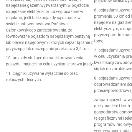
pojazdów silnikowyc
napędzane gazem wytwarzanym w pojeździe,
6. pojazdami używa
napędzane elektrycznie lub wyposażone w
promieniu 50 km od 
regulator, jeśli takie pojazdy są uznane, w
napędem na gaz ziem
świetle ustawodawstwa Państwa
elektrycznym, o dopu
Członkowskiego zarejestrowania, za
przyczepami lub nacz
równoważne pojazdom napędzanym benzyną
tony;
lub olejem napędowym i których ciężar łącznie z
przyczepą lub naczepą nie przekracza 3,5 ton;
7. pojazdami używan
w celu uzyskania pr
10. pojazdy służące do nauki prowadzenia
kwalifikacji zawodo
pojazdu, mającej na celu uzyskanie prawa jazdy;
się ich do zarobkow
11. ciągniki używane wyłącznie do prac
8. pojazdami używa
rolniczych i leśnych.
odprowadzaniem ści
przeciwpowodziową,
zaopatrujących w wod
utrzymaniem i kontr
gospodarstw domowy
telegraficznymi i te
programów radiowych
wykrywaniem nadajn