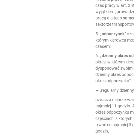
czas pracy w art. 3 l
wyjątkiem „prowadze
pracą dla tego same
sektorze transporto
5.
„odpoczynek
” oz
którym kierowca m
czasem;
6.
„dzienny okres o
okres, w którym ki
dysponować swoim c
dzienny okres odpoc
okres odpoczynku”:
— „regularny dzienn
oznacza nieprzerwa
najmniej 11 godzin. 
okres odpoczynku m
częściach, z których
trwać co najmniej 3 
godzin,