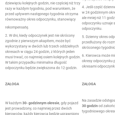
dziewięciu kolejnych godzin, nie częściej niż trzy
4. Jeśli część dzie
razy w każdym tygodniu, pod warunkiem, że
w 24 godzinnym okres
przed upływem następnego tygodnia otrzyma
ale mniej niż 11 god
równoważny okres odpoczynku, stanowiący
odpoczynku uznaje s
rekompensatę.
odpoczynku.
2. W dni, kiedy odpoczynek jest nie skrócony
5. Dzienny okres od
zgodnie z pierwszym akapitem, może być
przedłużony do rozm
wykorzystany w dwóch lub trzech oddzielnych
skróconego tygodni
okresach w ciągu 24 godzin, z których jeden
6. Kierowca może mi
musi trwać, co najmniej osiem kolejnych godzin.
okresy odpoczynku
W takim przypadku minimalna długość
okresami odpoczynk
odpoczynku będzie zwiększona do 12 godzin.
ZAŁOGA
ZAŁOGA
Na zasadzie odstęp
W każdym
30- godzinnym okresie
, gdy pojazd
30 godzin
od zakońc
jest prowadzony, co najmniej przez dwóch
tygodniowego okres
kierowców, każdy kierowca będzie uprawniony