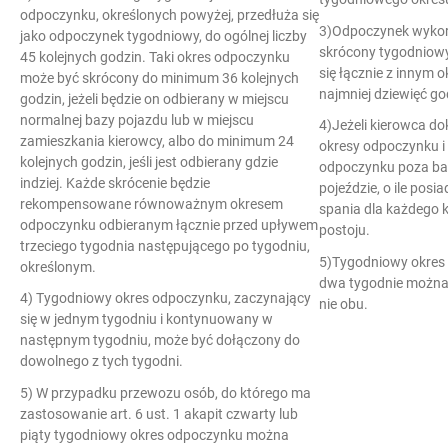
odpoczynku, określonych powyżej, przedłuża się
3)Odpoczynek wykor
jako odpoczynek tygodniowy, do ogólnej liczby
skrócony tygodniow
45 kolejnych godzin. Taki okres odpoczynku
się łącznie z innym
może być skrócony do minimum 36 kolejnych
najmniej dziewięć go
godzin, jeżeli będzie on odbierany w miejscu
normalnej bazy pojazdu lub w miejscu
4)Jeżeli kierowca d
zamieszkania kierowcy, albo do minimum 24
okresy odpoczynku i
kolejnych godzin, jeśli jest odbierany gdzie
odpoczynku poza b
indziej. Każde skrócenie będzie
pojeździe, o ile pos
rekompensowane równoważnym okresem
spania dla każdego k
odpoczynku odbieranym łącznie przed upływem
postoju.
trzeciego tygodnia następującego po tygodniu,
5)Tygodniowy okres 
określonym.
dwa tygodnie można 
4) Tygodniowy okres odpoczynku, zaczynający
nie obu.
się w jednym tygodniu i kontynuowany w
następnym tygodniu, może być dołączony do
dowolnego z tych tygodni.
5) W przypadku przewozu osób, do którego ma
zastosowanie art. 6 ust. 1 akapit czwarty lub
piąty tygodniowy okres odpoczynku można