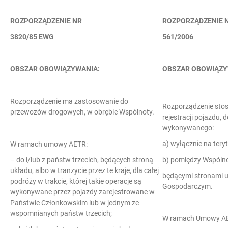
ROZPORZĄDZENIE NR
ROZPORZĄDZENIE 
3820/85 EWG
561/2006
OBSZAR OBOWIĄZYWANIA:
OBSZAR OBOWIĄZY
Rozporządzenie ma zastosowanie do
Rozporządzenie stosu
przewozów drogowych, w obrębie Wspólnoty.
rejestracji pojazdu
wykonywanego:
a) wyłącznie na tery
W ramach umowy AETR:
b) pomiędzy Wspólno
– do i/lub z państw trzecich, będących stroną
układu, albo w tranzycie przez te kraje, dla całej
będącymi stronami 
podróży w trakcie, której takie operacje są
Gospodarczym.
wykonywane przez pojazdy zarejestrowane w
Państwie Członkowskim lub w jednym ze
wspomnianych państw trzecich;
W ramach Umowy A