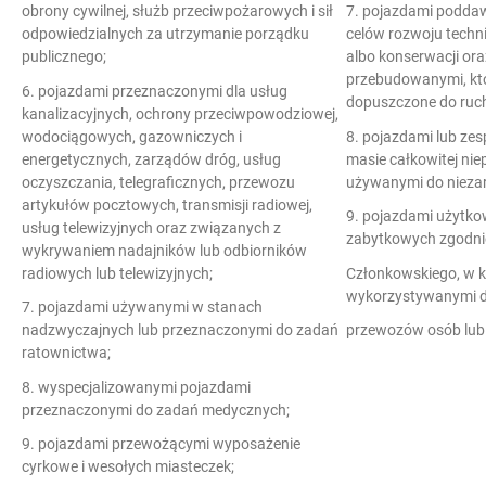
obrony cywilnej, służb przeciwpożarowych i sił
7. pojazdami podd
odpowiedzialnych za utrzymanie porządku
celów rozwoju tech
publicznego;
albo konserwacji or
przebudowanymi, któr
6. pojazdami przeznaczonymi dla usług
dopuszczone do ruc
kanalizacyjnych, ochrony przeciwpowodziowej,
wodociągowych, gazowniczych i
8. pojazdami lub ze
energetycznych, zarządów dróg, usług
masie całkowitej nie
oczyszczania, telegraficznych, przewozu
używanymi do nieza
artykułów pocztowych, transmisji radiowej,
9. pojazdami użytko
usług telewizyjnych oraz związanych z
zabytkowych zgodni
wykrywaniem nadajników lub odbiorników
radiowych lub telewizyjnych;
Członkowskiego, w k
wykorzystywanymi 
7. pojazdami używanymi w stanach
nadzwyczajnych lub przeznaczonymi do zadań
przewozów osób lub 
ratownictwa;
8. wyspecjalizowanymi pojazdami
przeznaczonymi do zadań medycznych;
9. pojazdami przewożącymi wyposażenie
cyrkowe i wesołych miasteczek;