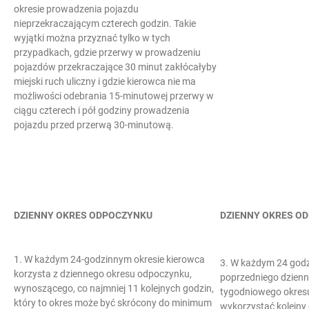
okresie prowadzenia pojazdu
nieprzekraczającym czterech godzin. Takie
wyjątki można przyznać tylko w tych
przypadkach, gdzie przerwy w prowadzeniu
pojazdów przekraczające 30 minut zakłócałyby
miejski ruch uliczny i gdzie kierowca nie ma
możliwości odebrania 15-minutowej przerwy w
ciągu czterech i pół godziny prowadzenia
pojazdu przed przerwą 30-minutową.
DZIENNY OKRES ODPOCZYNKU
DZIENNY OKRES O
1. W każdym 24-godzinnym okresie kierowca
3. W każdym 24 godz
korzysta z dziennego okresu odpoczynku,
poprzedniego dzienn
wynoszącego, co najmniej 11 kolejnych godzin,
tygodniowego okres
który to okres może być skrócony do minimum
wykorzystać kolejny