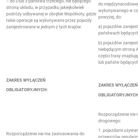
– do i/lub z państwa trzeciego, nie będącego
do międzynarodoweg
stroną układu, w przypadku jakiejkolwiek
wykonywanego w czę
podróży odbywanej w obrębie Wspólnoty, gdzie
powyżej, do:
takie operacje są wykonywane przez pojazdy
a) pojazdów zarejes
zarejestrowane w jednym z tych krajów.
państwach będących 
b) pojazdów zarejes
niebędącym stroną A
części trasy znajduj
lub państw będącyc
ZAKRES WYŁĄCZEŃ
ZAKRES WYŁĄCZEŃ
OBLIGATORYJNYCH:
OBLIGATORYJNYCH
Rozporządzenie nie
drogowego:
1. pojazdami używa
Rozporządzenie nie ma zastosowania do
przewozów regularny