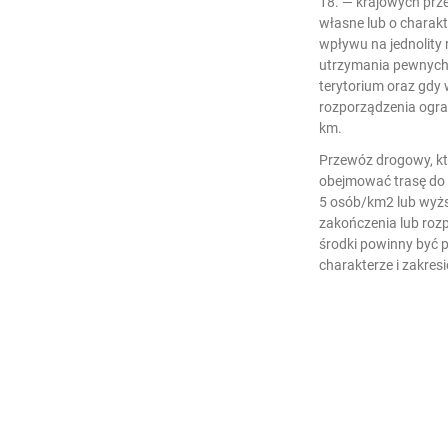
18. — krajowych pr
własne lub o charak
wpływu na jednolity 
utrzymania pewnych
terytorium oraz gdy 
rozporządzenia ogra
km.
Przewóz drogowy, kt
obejmować trasę do 
5 osób/km2 lub wyżs
zakończenia lub rozp
środki powinny być 
charakterze i zakresi