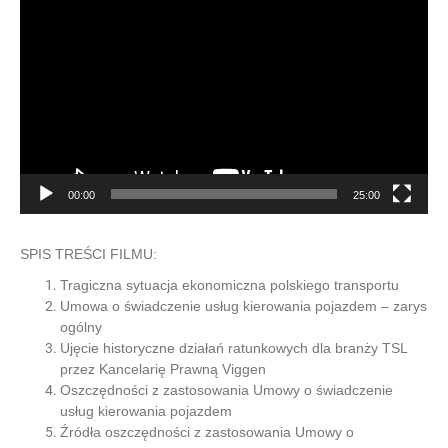
video
00:00
25:00
SPIS TREŚCI FILMU:
Tragiczna sytuacja ekonomiczna polskiego transportu
Umowa o świadczenie usług kierowania pojazdem – zarys
ogólny
Ujęcie historyczne działań ratunkowych dla branży TSL
przez Kancelarię Prawną Viggen
Oszczędności z zastosowania Umowy o świadczenie
usług kierowania pojazdem
Źródła oszczędności z zastosowania Umowy o