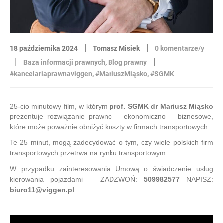
|
|
18 października 2024
Tomasz Misiek
0 komentarze/y
|
|
Baza informacji prawnych
,
Blog prawny
#kancelariaprawnaviggen
,
#MariuszMiąsko
,
#SGMK
25-cio minutowy film, w którym
prof. SGMK dr Mariusz Miąsko
prezentuje rozwiązanie prawno – ekonomiczno – biznesowe,
które może poważnie obniżyć koszty w firmach transportowych.
Te 25 minut, mogą zadecydować o tym, czy wiele polskich firm
transportowych przetrwa na rynku transportowym.
W przypadku zainteresowania Umową o świadczenie usług
kierowania pojazdami – ZADZWOŃ:
509982577
NAPISZ:
biuro11@viggen.pl
Odtwarzacz